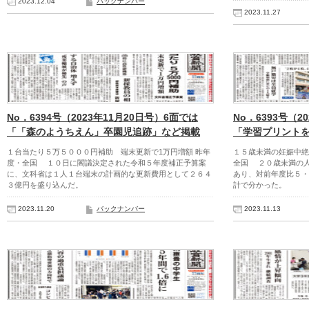
2023.12.04
バックナンバー
2023.11.27
No．6394号（2023年11月20日号）6面では
No．6393号（2
「「森のようちえん」卒園児追跡」など掲載
「学習プリント
１台当たり５万５０００円補助 端末更新で1万円増額 昨年
１５歳未満の妊娠中絶
度・全国 １０日に閣議決定された令和５年度補正予算案
全国 ２０歳未満の
に、文科省は１人１台端末の計画的な更新費用として２６４
あり、対前年度比５・
３億円を盛り込んだ。
計で分かった。
2023.11.20
バックナンバー
2023.11.13