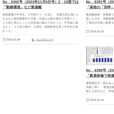
No．6392号（2023年11月6日号）2・10面では
No．6391号（2
「勤務環境」など新連載
「高校の「別学
病気療養の中学生 ５年間で１・６倍に 長期欠席を強いら
教員確保策 各教委
れるなど病気療養中の児童・生徒の人数が過去５年間で１・
題となる中、沖縄県教
１５倍に増えたことが文科省の集計で分かった。中学校に限
て県内の学校に配置す
ると１・５６倍の伸び。心身症、精神疾患を患う中学生が多
かった。
2023.10.23
2023.11.06
バックナンバー
No．6390号（2
「教員研修で発
業務適正化「踏み込ん
局長に聞く 教員志願
新たな学びなど、学校
2023.10.16