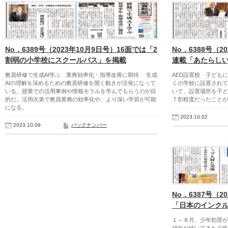
No．6389号（2023年10月9日号）16面では「2
No．6388号（2
割弱の小学校にスクールバス」を掲載
連載「あたらし
教員研修で生成AI学ぶ 業務効率化・指導改善に期待 生成
AED設置校 子ども
AIの理解を深めるための教員研修を開く動きが活発になって
くの学校に設置されて
いる。授業での活用事例や情報モラルを学んでもらうのが目
いて、設置場所を子ど
的だ。活用次第で教員業務の効率化や、より深い学習が可能
７割程度だったことが
になる。
2023.10.02
2023.10.09
バックナンバー
No．6387号（2
「日本のインク
１～８月、少年犯罪