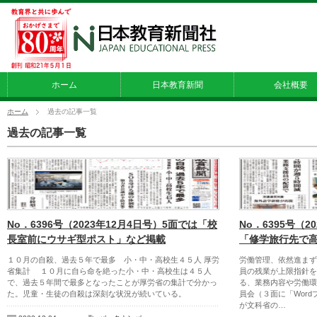
ホーム
日本教育新聞
会社概要
ホーム
過去の記事一覧
過去の記事一覧
No．6396号（2023年12月4日号）5面では「校
No．6395号（2
長室前にウサギ型ポスト」など掲載
「修学旅行先で
１０月の自殺、過去５年で最多 小・中・高校生４５人 厚労
労働管理、依然進まず
省集計 １０月に自ら命を絶った小・中・高校生は４５人
員の残業が上限指針を
で、過去５年間で最多となったことが厚労省の集計で分かっ
る、業務内容や労働環
た。児童・生徒の自殺は深刻な状況が続いている。
員会（３面に「Wor
が文科省の…