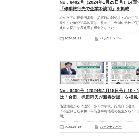
No．6402号（2024年1月29日号）14面
「修学旅行先で企業を訪問」を掲載
心のケアの授業例多数 災害時の対処まとめた手引
発生した能登半島地震は、改めて、全国の学校で災
えの大切さを考え直す機会となった。
2024.01.29
バックナンバー
No．6400号（2024年1月15日号）10・
は「合田、梶田両氏が新春対談」を掲載
能登地震から２週間 多くの学校、始業日に遅れ 
７を記録した令和６年能登半島地震の発生から１５
間。
2024.01.15
バックナンバー