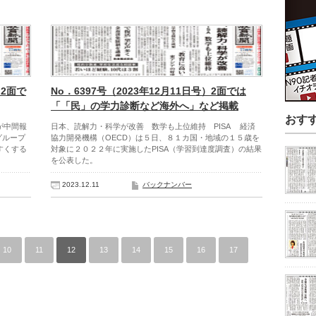
）2面で
No．6397号（2023年12月11日号）2面では
「「民」の学力診断など海外へ」など掲載
おす
が中間報
日本、読解力・科学が改善 数学も上位維持 PISA 経済
グループ
協力開発機構（OECD）は５日、８１カ国・地域の１５歳を
すくする
対象に２０２２年に実施したPISA（学習到達度調査）の結果
を公表した。
2023.12.11
バックナンバー
10
11
12
13
14
15
16
17