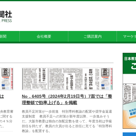
新聞
会社概要
ご購読案内
マーケ
では
No．6405号（2024年2月19日号）7面では「整
理整頓で効率上げる」を掲載
央教育審
教員不足対策が一歩前進 特別専科教諭の配置や奨学金返還
に関する
支援制度 教員不足への対策が新年度以降、一歩進みそう
の４％分
だ。大阪市教委は独自の加配定数を使って、年度当初は学級
た。
担任を持たず、教員の欠員が出ると担任に充てる「特別専科
教諭」を配置する。