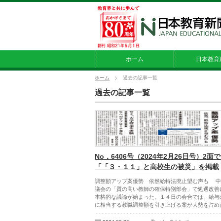
ホーム
日本教育
ホーム
過去の記事一覧
過去の記事一覧
No．6406号（2024年2月26日号）2面
「「３・１１」と高校生の被災」を掲載
調整額アップ案優勢 依然給特法廃止望む声も 中
議会の「質の高い教師の確保特別部会」で処遇改善
本格的な議論が始まった。１４日の会合では、給与
に相当する教職調整額を引き上げる案が大勢を占め