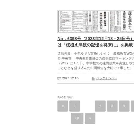
No．6398号（2023年12月18・25日号
は「桜植え津波の記憶を将来に」を掲載
遠隔授業 中学校でも実施しやすく 義務教育WG
告 中教審 中央教育審議会の義務教育ワーキング
（WG）は１１日、中学校での遠隔授業を実施しや
ことなどを盛り込んだ中間報告を大筋で了承した。
2023.12.18
バックナンバー
PAGE NAVI
«
1
…
7
8
9
…
60
»