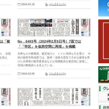
2024.02.19
バックナンバー
では「被
No．6403号（2024年2月5日号）7面では
「「学区」を仮想空間に再現」を掲載
ら 全国
兵庫などの教職員、被災地入り トイレ清掃も引き受け 今
を迎え
回の能登半島地震では、阪神・淡路大震災で大きな被害を受
けた兵庫県の教育委員会などが現職教員を被災地に派遣し、
現地の教職員らを支えている。
2024.02.05
バックナンバー