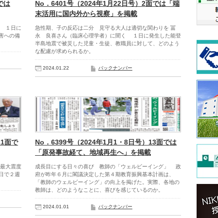
では
No．6401号（2024年1月22日号）2面では「端
末活用に国内外から視察」を掲載
 １日に
急性期、子の反応は二分 見守る大人は適切な関わりを 冨
害への備
永 良喜さん（臨床心理学者）に聞く １日に発生した能登
半島地震で被災した児童・生徒、教職員に対して、どのよう
な配慮が求められるか。
2024.01.22
バックナンバー
11面で
No．6399号（2024年1月1・8日号）13面では
「原発事故経て、地域再生へ」を掲載
最大震度
成長目にする日々の喜び 教師の「ウェルビーイング」 政
日で２週
府が昨年６月に閣議決定した第４期教育振興基本計画は、
「教師のウェルビーイング」の向上を掲げた。実際、各地の
教師は、どのようなことに、喜びを感じているのか。
2024.01.01
バックナンバー