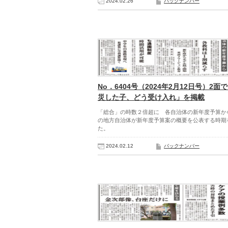
2024.02.26
バックナンバー
No．6404号（2024年2月12日号）2面
災した子、どう受け入れ」を掲載
「総合」の時数２倍超に 各自治体の新年度予算か
の地方自治体が新年度予算案の概要を公表する時期
た。
2024.02.12
バックナンバー