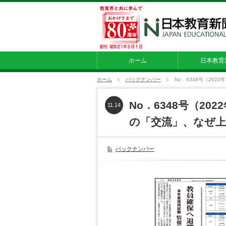
ホーム
日本教育
ホーム
バックナンバー
No．6348号（20
No．6348号（20
11.14
の「交流」、なぜ上
バックナンバー