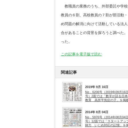
教職員の業務のうち、外部委託や学校
教員の６割、高校教員の７割が部活動・
め問題の解消に向けて活動している法人
合があることの背景を探ろうと調べた。
った。
この記事を電子版で読む
関連記事
2019年 9月 16日
No．6206号（2019年09月16
号）2面では「数字が語る日本
教育 高所平気症の子」を掲
2014年 8月 04日
No．5976号（2014年08月04
号）12面では「スタートアッ
師力 いじめ対応の記憶」を