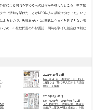
外部による関与を求めるものは何かを尋ねたところ、中学校
クラブ活動を挙げたことがNPO法人の調査で分かった。いじ
によるもので、教職員がいじめ問題にうまく対処できない場
いじめ・不登校問題の外部委託・関与を挙げた割合は３割だ
2022年 10月 03日
日
No．6343号（2022年10月3日号）
の
11面では「塾で導入広がる「講義
載
動画」を掲載
2016年 8月 01日
日
No．6066号（2016年08月01日
プ教
号）13面では「問題行動、学習意
掲載
欲低下…夏休み明け対策は」を掲