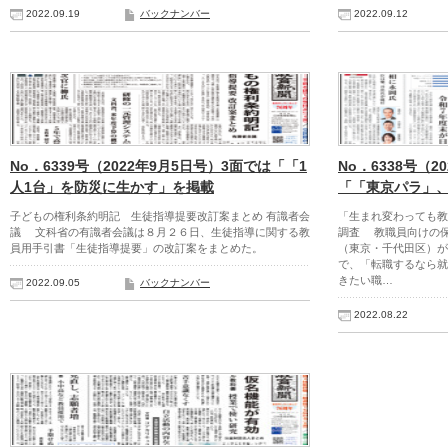
2022.09.19
バックナンバー
2022.09.12
No．6339号（2022年9月5日号）3面では「「1
No．6338号（2
人1台」を防災に生かす」を掲載
「「東京パラ」、
子どもの権利条約明記 生徒指導提要改訂案まとめ 有識者会
「生まれ変わっても教
議 文科省の有識者会議は８月２６日、生徒指導に関する教
調査 教職員向けの
員用手引書「生徒指導提要」の改訂案をまとめた。
（東京・千代田区）が
で、「転職するなら就
きたい職…
2022.09.05
バックナンバー
2022.08.22