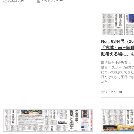
2022.10.24
バックナンバー
No．6344号（2
「宮城・南三陸
動考える場に」
部活動を社会教育に 
提言 スポーツ産業
について検討してきた
日だけでなく平日でも
めた。
2022.10.10