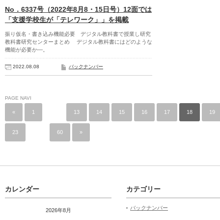
No．6337号（2022年8月8・15日号）12面では
「支援学校生が「テレワーク」」を掲載
振り仮名・書き込み機能必要 デジタル教科書で授業し研究
教科書研究センターまとめ デジタル教科書にはどのような
機能が必要か―。
2022.08.08
バックナンバー
PAGE NAVI
«
1
…
13
14
15
16
17
18
19
23
…
60
»
カレンダー
カテゴリー
バックナンバー
2026年8月