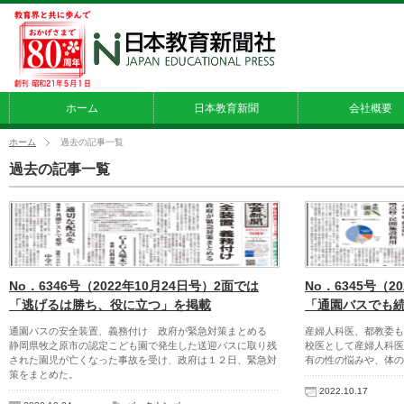
ホーム
日本教育新聞
会社概要
ホーム
過去の記事一覧
過去の記事一覧
No．6346号（2022年10月24日号）2面では
No．6345号（2
「逃げるは勝ち、役に立つ」を掲載
「通園バスでも
通園バスの安全装置、義務付け 政府が緊急対策まとめる
産婦人科医、都教委
静岡県牧之原市の認定こども園で発生した送迎バスに取り残
校医として産婦人科医
された園児が亡くなった事故を受け、政府は１２日、緊急対
有の性の悩みや、体の
策をまとめた。
2022.10.17