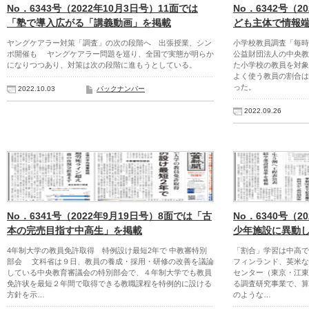
No．6343号（2022年10月3日号）11面では
No．6342号（2
「塾で導入広がる「講義動画」を掲載
ども主体で情報
ヤングケアラー対策「調査」の次の段階へ 出張授業、シン
小学校教員調査「毎
ポ開催も ヤングケアラー問題を巡り、全国で実態が明らか
公益財団法人の中央教
になりつつあり、対策は次の段階に進もうとしている。
た小学校の教員を対象
よく使う教員の割合は
った。
2022.10.03
バックナンバー
2022.09.26
No．6341号（2022年9月19日号）8面では「古
No．6340号（2
本の完売目指す中高生」を掲載
少年施設に異動
4年制大学の教員免許取得 特例設け最短2年で 中教審特別
「割合」学習は中高で
部会 文科省は９日、教員の養成・採用・研修の改善を議論
フィンランド、英米
している中央教育審議会の特別部会で、４年制大学でも教員
センター（東京・江東
免許状を最短２年間で取得できる教職課程を特例的に設ける
る調査研究事業で、算
方針を示…
のような…