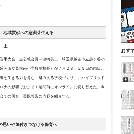
。
ポ 地域貢献への意識芽生える
 上
おす
岩手大会（全公教会長＝漆崎英二・埼玉県越谷市立越ヶ谷小
盛岡市立見前南小学校副校長）が７月２８、２９日の両日、
来を生きる力を育む 魅力ある学校づくり」。ハイブリッド
ロナの影響でおよそ１週間前にオンラインに切り替えた。今
会での研究・実践報告の内容を紹介する。
の思いや気付きつなげる保育へ