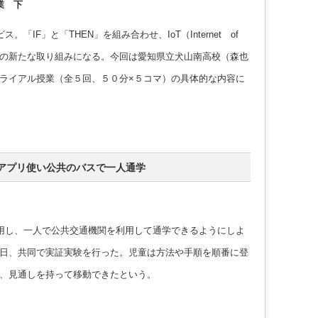
業 下
「IF」と「THEN」を組み合わせ、IoT（Internet of
教育の新たな取り組みになる。今回は愛知県立犬山南高校（森也
ライアル授業（全５回、５０分×５コマ）の具体的な内容に
アプリ使い公共のバスで一人通学
用し、一人で公共交通機関を利用して通学できるようにしよ
日、共同で実証実験を行った。児童は方法や手順を順番に登
、見通しを持って移動できたという。