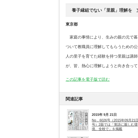
養子縁組でない「里親」理解を 
東京都
家庭の事情により、生みの親の元で暮
ついて教職員に理解してもらうための公
人の里子を育てた経験を持つ里親は講師
が、皆、熱心に理解しようと向き合って
この記事を電子版で読む
関連記事
2015年 9月 21日
No．6026号（2015年09月21
号）2面では「英語に親しむ環
境、全校で」を掲載