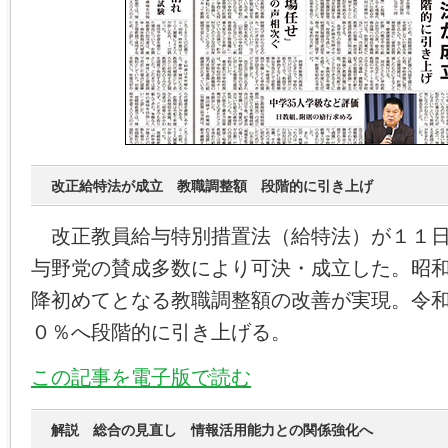
改正給特法が成立 教職調整額 段階的に引き上げ
改正教員給与特別措置法（給特法）が１１日
与野党の賛成多数により可決・成立した。昭
降初めてとなる教職調整額の改善が実現。令
０％へ段階的に引き上げる。
この記事を電子版で読む
解説 総合の見直し 情報活用能力との関係強化へ