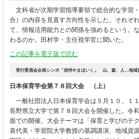
文科省が次期学習指導要領で総合的な学習・
合）の内容を見直す方向性を示した。それぞ
て、情報活用能力との関係を強めるという。
わるのか。田村学・主任視学官に聞いた。
この記事を電子版で読む
実行委員会企画シンポ「信州やまほいく」 山、森、人…地域
日本保育学会第７８回大会 （上）
一般社団法人日本保育学会は５月１０、１１
長野県立大学で第７８回大会を開催した。令
面での開催。大会テーマは「保育と学びのテ
喜代美・学習院大学教授の基調講演、地域資