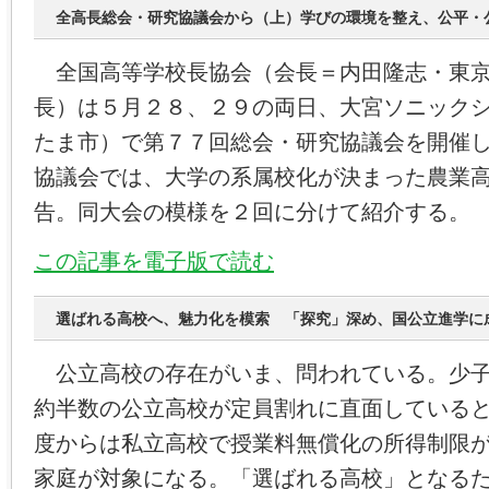
全高長総会・研究協議会から（上）学びの環境を整え、公平・
全国高等学校長協会（会長＝内田隆志・東京
長）は５月２８、２９の両日、大宮ソニック
たま市）で第７７回総会・研究協議会を開催
協議会では、大学の系属校化が決まった農業
告。同大会の模様を２回に分けて紹介する。
この記事を電子版で読む
選ばれる高校へ、魅力化を模索 「探究」深め、国公立進学に
公立高校の存在がいま、問われている。少子
約半数の公立高校が定員割れに直面している
度からは私立高校で授業料無償化の所得制限
家庭が対象になる。「選ばれる高校」となる