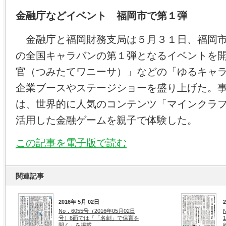
金融庁などイベント 福岡市で第１弾
金融庁と福岡財務支局は５月３１日、福岡市
の全国キャラバンの第１弾となるイベントを
官（つみたてワニーサ）」などの「ゆるキャ
企業ブースやステージショーを盛り上げた。
は、世界的に人気のコンテンツ「マインクラ
活用した金融ゲームを親子で体験した。
この記事を電子版で読む
関連記事
2016年 5月 02日
No．6055号（2016年05月02日
号）6面では「「名刺」で保育を
開く」を掲載