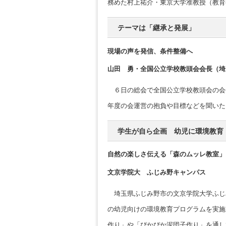
務めた村上祐介・東京大学准教授（教育
テーマは「継承と発展」
現場の声を発信、条件整備へ
山田 勇・全国公立学校教頭会会長（埼
６日の総会で全国公立学校教頭会の会
年度の会運営の抱負や目標などを聞いた
学生が自ら企画 幼児に環境教育
自然の楽しさ伝える「森のムッレ教室」
文京学院大 ふじみ野キャンパス
埼玉県ふじみ野市の文京学院大学ふじ
の幼児向けの環境教育プログラムを実施
作り」や「ぴかぴか泥団子作り」を通し