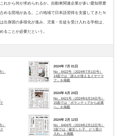
これから何が求められるか。自動車関連企業が多い愛知県豊
占める団地がある。この地域で日本語習得を支援してきたＮ
は出身国の多様化が進み、児童・生徒を受け入れる学校は、
めることが必要だという。
2024年 7月 01日
日号）
No．6422号（2024年7月1日号）
14面では「誰もが使えるイヤーマ
フ」を掲載
2024年 6月 24日
日
No．6421号（2024年6月24日号）
で
15面では「ボランティアから起業
へ」を掲載
2024年 2月 12日
日号）
No．6404号（2024年2月12日号）
スク
2面では「被災した子、どう受け
入れ」を掲載