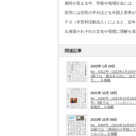
期待が高まる中、学校や地域社会には、
田市には住民の半分ほどを外国人世帯が
ＰＯ（非営利活動法人）によると、近年
出身国それぞれの文化や習慣に理解を深
関連記事
2022年 1月 24日
No．6312号（2022年1月24
3面では「都立高入試に「話す
力」」を掲載
2021年 10月 18日
No．6300号（2021年10月18
号）8面では「「ハッカソン」
新種目」を掲載
2023年 10月 09日
No．6389号（2023年10月9
16面では「2割弱の小学校に
ールバス」を掲載