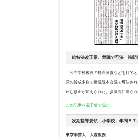
給特法改正案、衆院で可決 時間
公立学校教員の処遇改善などを目的と
党の賛成多数で衆議院本会議で可決され
込む修正が加えられた。参議院に送られ
この記事を電子版で読む
次期指導要領 小学校、年間８７
東京学芸大 大森教授