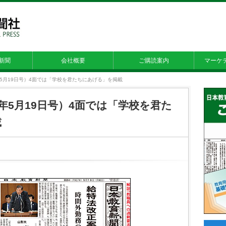
新聞
会社概要
ご購読案内
マーケ
25年5月19日号）4面では「学校を君たちにあげる」を掲載
25年5月19日号）4面では「学校を君た
載