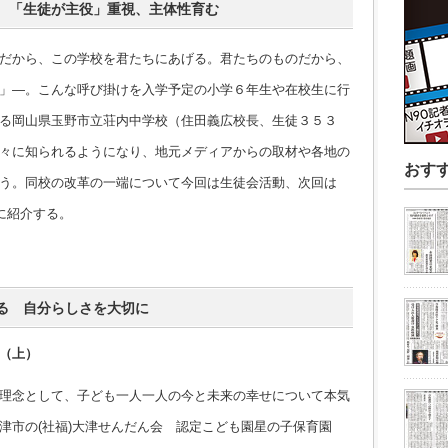
 「生徒が主役」重視、主体性育む
だから、この学校を君たちにあげる。君たちのものだから、
」―。こんな呼び掛けを入学予定の小学６年生や在校生に行
る岡山県玉野市立荘内中学校（住田義広校長、生徒３５３
々に知られるようになり、地元メディアからの取材や各地の
おす
う。同校の改革の一端について今回は生徒会活動、次回は
に紹介する。
る 自分らしさを大切に
（上）
理念として、子ども一人一人の今と未来の幸せについて本気
津市の(社福)大津せんだん会 認定こども園星の子保育園