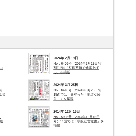
2024年 2月 19日
日
No．6405号（2024年2月19日号）
ヨ
7面では「整理整頓で効率上げ
る」を掲載
2024年 3月 25日
日号）
No．6410号（2024年3月25日号）
職場
15面では「命守った「地道な経
営」」を掲載
2014年 12月 15日
日
No．5993号（2014年12月15日
載
号）11面では「学級経営覚書」を
掲載