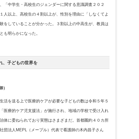
、「中学生・高校生のジェンダーに関する意識調査２０２
１人以上、高校生の４割以上が、性別を理由に「しなくてよ
験をしていることが分かった。３割以上の中高生が、教員は
とも明らかになった。
れ、子どもの世界を
師）
生活を送る上で医療的ケアが必要な子どもの数は令和５年５
「医療的ケア児支援法」が施行され、地域の学校で受け入れ
治体に委ねられており実態はさまざまだ。首都圏約４０カ所
社団法人MEPL（メープル）代表で看護師の木内昌子さん