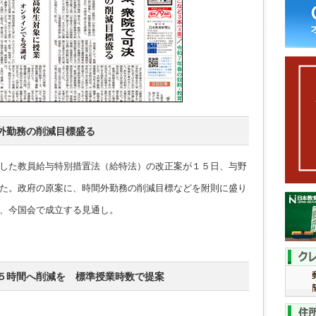
外勤務の削減目標盛る
した教員給与特別措置法（給特法）の改正案が１５日、与野
た。政府の原案に、時間外勤務の削減目標などを附則に盛り
、今国会で成立する見通し。
５時間へ削減を 標準授業時数で提案