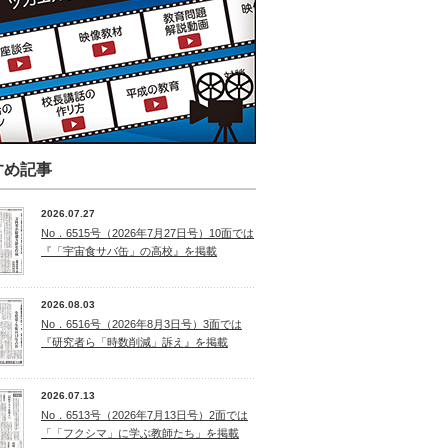
すめ記事
2026.07.27
No．6515号（2026年7月27日号）10面では
『「宇宙食サバ缶」の高校』を掲載
2026.08.03
No．6516号（2026年8月3日号）3面では
『研究者ら「時数削減」訴え』を掲載
2026.07.13
No．6513号（2026年7月13日号）2面では
「「フクシマ」に学ぶ教師たち」を掲載