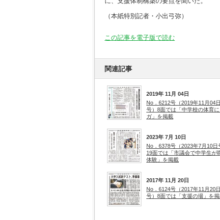
に、支援体制構築の要点を聞いた。
（本紙特別記者・小出弓弥）
この記事を電子版で読む
関連記事
2019年 11月 04日
No．6212号（2019年11月04
号）8面では「中学校の体育に
ガ」を掲載
2023年 7月 10日
No．6378号（2023年7月10
19面では「市議会で中学生が
体験」を掲載
2017年 11月 20日
No．6124号（2017年11月20
号）8面では「支援の場」を掲