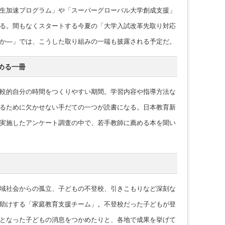
生加速プログラム」や「スーパーグローバル大学創成支援」
る。間もなくスタートする今夏の「大学入試改革先取り対応
か―」では、こうした取り組みの一端も披露される予定だ。
める一冊
較的自分の時間をつくりやすい期間。学習内容や指導方法な
るために欠かせない手だての一つが読書になる。日本教育新
実施したアンケート調査の中で、若手教師に薦める本を聞い
域社会からの孤立、子どもの不登校、引きこもりなど深刻な
助けする「家庭教育支援チーム」。不登校だった子どもが登
となった子どもの消息をつかめたりと、各地で成果を挙げて