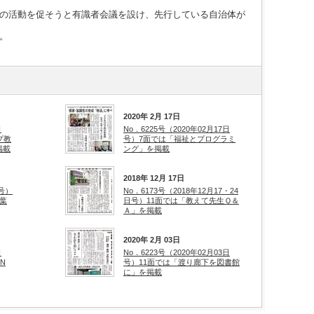
の活動を促そうと有識者会議を設け、先行している自治体が
。
2020年 2月 17日
日
No．6225号（2020年02月17日
プ教
号）7面では「福祉とプログラミ
掲載
ング」を掲載
2018年 12月 17日
日号）
No．6173号（2018年12月17・24
葉
日号）11面では「教えて先生Ｑ＆
Ａ」を掲載
2020年 2月 03日
日
No．6223号（2020年02月03日
N
号）11面では「渡り廊下を図書館
に」を掲載