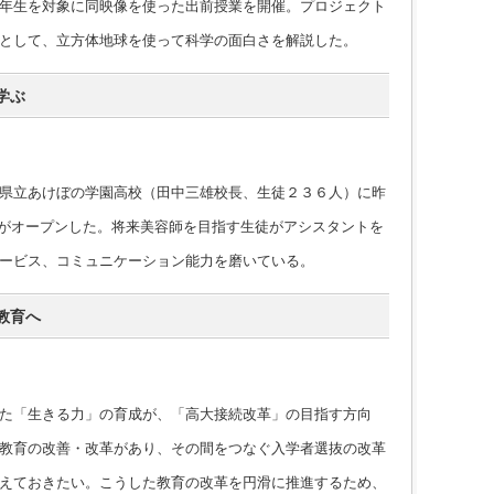
年生を対象に同映像を使った出前授業を開催。プロジェクト
として、立方体地球を使って科学の面白さを解説した。
学ぶ
県立あけぼの学園高校（田中三雄校長、生徒２３６人）に昨
air」がオープンした。将来美容師を目指す生徒がアシスタントを
ービス、コミュニケーション能力を磨いている。
教育へ
た「生きる力」の育成が、「高大接続改革」の目指す方向
教育の改善・改革があり、その間をつなぐ入学者選抜の改革
えておきたい。こうした教育の改革を円滑に推進するため、