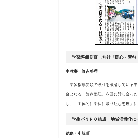
学習評価見直し方針「関心・意欲
中教審 論点整理
学習指導要領の改訂を議論している中央
台となる「論点整理」を基に話し合った
し、「主体的に学習に取り組む態度」に
学生がＮＰＯ結成 地域活性化に
徳島・牟岐町