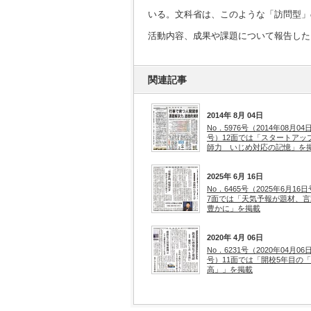
いる。文科省は、このような「訪問型」
活動内容、成果や課題について報告した
関連記事
2014年 8月 04日
No．5976号（2014年08月04
号）12面では「スタートアッ
師力 いじめ対応の記憶」を
2025年 6月 16日
No．6465号（2025年6月16
7面では「天気予報が題材、言
豊かに」を掲載
2020年 4月 06日
No．6231号（2020年04月06
号）11面では「開校5年目の「
高」」を掲載