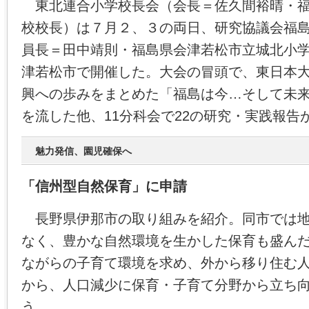
東北連合小学校長会（会長＝佐久間裕晴・福
校校長）は７月２、３の両日、研究協議会福
員長＝田中靖則・福島県会津若松市立城北小
津若松市で開催した。大会の冒頭で、東日本
興への歩みをまとめた「福島は今…そして未
を流した他、11分科会で22の研究・実践報告
魅力発信、園児確保へ
「信州型自然保育」に申請
長野県伊那市の取り組みを紹介。同市では地
なく、豊かな自然環境を生かした保育も盛ん
ながらの子育て環境を求め、外から移り住む
から、人口減少に保育・子育て分野から立ち
う。