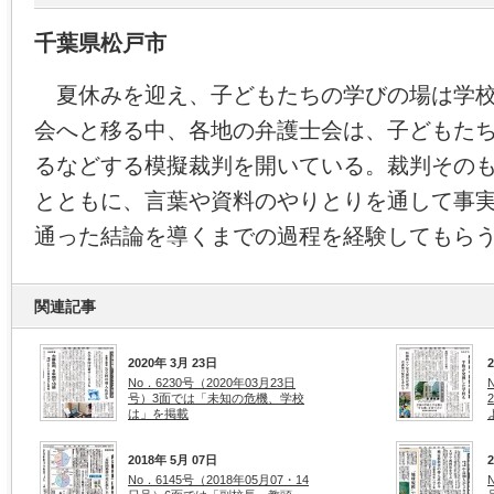
千葉県松戸市
夏休みを迎え、子どもたちの学びの場は学校
会へと移る中、各地の弁護士会は、子どもた
るなどする模擬裁判を開いている。裁判その
とともに、言葉や資料のやりとりを通して事
通った結論を導くまでの過程を経験してもら
関連記事
2020年 3月 23日
No．6230号（2020年03月23日
号）3面では「未知の危機、学校
は」を掲載
2018年 5月 07日
No．6145号（2018年05月07・14