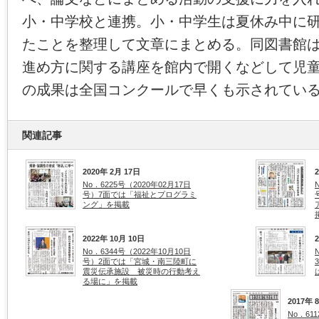
小・中学校と連携。小・中学生は夏休み中に
たことを整理して文章にまとめる。同図書館
進め方に関する講座を館内で開くなどして児
の成果は全国コンクールで早くも示されてい
関連記事
2020年 2月 17日
No．6225号（2020年02月17日
号）7面では「福祉とプログラミ
ング」を掲載
2022年 10月 10日
No．6344号（2022年10月10日
号）2面では「宮城・南三陸町に
震災伝承施設 被災時の行動考え
る場に」を掲載
2017年 
No．61