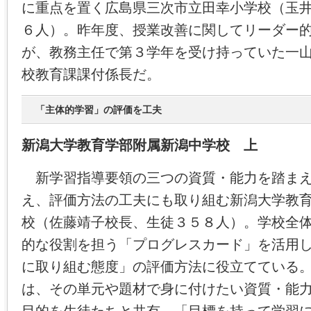
に重点を置く広島県三次市立田幸小学校（玉
６人）。昨年度、授業改善に関してリーダー
が、教務主任で第３学年を受け持っていた一
校教育課課付係長だ。
「主体的学習」の評価を工夫
新潟大学教育学部附属新潟中学校 上
新学習指導要領の三つの資質・能力を踏まえ
え、評価方法の工夫にも取り組む新潟大学教
校（佐藤靖子校長、生徒３５８人）。学校全
的な役割を担う「プログレスカード」を活用
に取り組む態度」の評価方法に役立てている
は、その単元や題材で身に付けたい資質・能