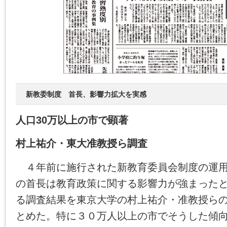
新教委制度 首長、影響力拡大を実感
人口30万以上の市で顕著
村上祐介・東大准教授ら調査
４年前に施行された新教育委員会制度の運用
の首長は教育政策に関する影響力が強まった
る調査結果を東京大学の村上祐介・准教授ら
とめた。特に３０万人以上の市でそうした傾