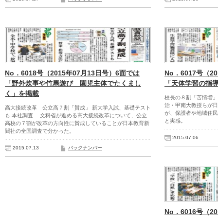
No．6018号（2015年07月13日号）6面では
No．6017号（2
「野外炊事や竹馬遊び 園児主体でたくまし
「天体学習の指
く」を掲載
校長の８割「苦情増」
治・甲南大教授らが
高大接続改革 公立高７割「賛成」 新大学入試、基礎テスト
が、保護者や地域住民
も 本社調査 文科省が進める高大接続改革について、公立
と実感。
高校の７割が改革の方向性に賛成していることが日本教育新
聞社の全国調査で分かった。
2015.07.06
2015.07.13
バックナンバー
No．6016号（2