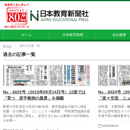
ホーム
日本教育新聞
会社概要
ホーム
過去の記事一覧
過去の記事一覧
No．6025号（2015年09月14日号）12面では
No．6024号（2
「育つ 若手教師の風景」を掲載
「楽々交流 ニ
教委の方針決定が拡充の鍵 校長 運営協議会の協力に満足
28年度 文教関係・
佐藤・日大教授ら コミュニティ校調査 学校運営協議会委
係では前年度比３１０
員の協力姿勢に満足し、拡充するためには教委の方針明確化
年度予算の概算要求を
が必要―。
2015.09.07