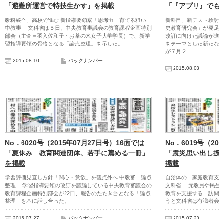
「避難所運営で特技生かす」を掲載
「『アプリ』で
教科統合、高校で進む 新指導要領案「思考力」育てる狙い
新科目、新テスト検討
中教審 文科省は５日、中央教育審議会の教育課程企画特別
史教育研究会」が発
部会（主査＝羽入佐和子・お茶の水女子大学学長）で、新学
改訂に向けた議論が進
習指導要領の骨格となる「論点整理」を示した。
をテーマとした新たな
が７月２…
2015.08.10
バックナンバー
2015.08.03
No．6020号（2015年07月27日号）16面では
No．6019号（2
「夏休み 教育関連団体、若手に薦める一冊」
「震災思い出し
を掲載
掲載
学習評価見直し方針「関心・意欲」を観点外へ 中教審 論点
自治体の「家庭教育支
整理 学習指導要領の改訂を議論している中央教育審議会の
文科省 元教員や民
教育課程企画特別部会が22日、報告のたたき台となる「論点
教育を支援する「訪問
整理」を基に話し合った。
うと文科省は有識者会
2015.07.27
バックナンバー
2015.07.20