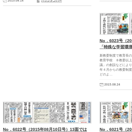
2015.09.14
バックナンバー
No．6023号（2
「特殊な学習環
新教委制度で教育長の
教育学校 ８教委以上
議」の創設などにより
年４月からの教委制度
どのよ…
2015.08.24
No．6022号（2015年08月10日号）13面では
No．6021号（2