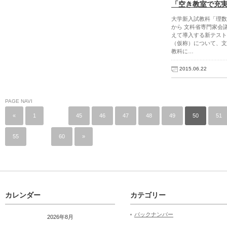
「空き教室で充
大学新入試教科「理数
から 文科省専門家会
えて導入する新テスト
（仮称）について、文
教科に…
2015.06.22
PAGE NAVI
«
1
…
45
46
47
48
49
50
51
55
…
60
»
カレンダー
カテゴリー
バックナンバー
2026年8月