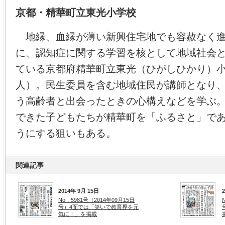
京都・精華町立東光小学校
地縁、血縁が薄い新興住宅地でも容赦なく進
に、認知症に関する学習を核として地域社会
ている京都府精華町立東光（ひがしひかり）
人）。民生委員を含む地域住民が講師となり
う高齢者と出会ったときの心構えなどを学ぶ
できた子どもたちが精華町を「ふるさと」で
うにする狙いもある。
関連記事
2014年 9月 15日
No．5981号（2014年09月15日
号）4面では「笑いで教育界を元
気に！」を掲載