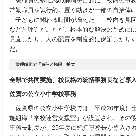
教職員の多忙感の解消を目的に、校内の事務
常勤職員を試行的に置く動きが一部の自治体
「子どもに関わる時間が増えた」「校内を見
などと評判だ。ただ、根本的な解決のために
見直したり、人の配置を制度的に保証したり
だ。
管理職化で「責任と権限」拡大
全県で共同実施、校長格の統括事務長など導
佐賀の公立小中学校事務
佐賀県の公立小中学校では、平成20年度に
施組織「学校運営支援室」が設置され、その後
事務長制度が、25年度に統括事務長が導入さ