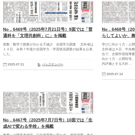
No．6469号（2025年7月21日号）9面では「普
No．6468号（2
通科を「文理共創科」に」を掲載
らしてよいか、
算数・数学で授業が分かる子減少 全国学力調査 文科省は
学びに向かう力・人
１４日、令和７年度の全国学力・学習状況調査の結果を公表
文科省は４日、中央教
した。
合で、次期学習指導要
向かう力・人間性等」
内評価とする方針…
2025.07.21
バックナンバー
2025.07.14
No．6467号（2025年7月7日号）10面では「生
成AIで変わる学校」を掲載