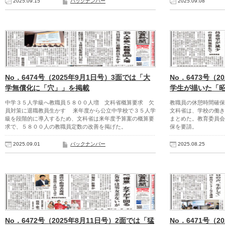
2025.09.15
バックナンバー
2025.09.08
No．6474号（2025年9月1日号）3面では「大
No．6473号（2
学無償化に「穴」」を掲載
学生が描いた「
中学３５人学級へ教職員５８００人増 文科省概算要求 欠
教職員の休憩時間確
員対策に退職教員生かす 来年度から公立中学校で３５人学
文科省は、学校の働き
級を段階的に導入するため、文科省は来年度予算案の概算要
まとめた。教育委員会
求で、５８００人の教職員定数の改善を掲げた。
保を要請。
2025.09.01
バックナンバー
2025.08.25
No．6472号（2025年8月11日号）2面では「猛
No．6471号（