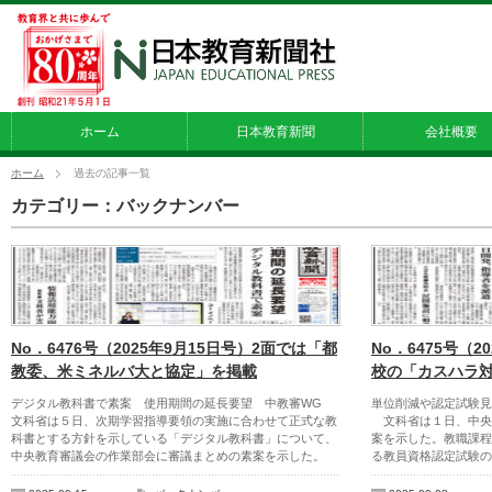
ホーム
日本教育新聞
会社概要
ホーム
過去の記事一覧
カテゴリー：バックナンバー
No．6476号（2025年9月15日号）2面では「都
No．6475号（
教委、米ミネルバ大と協定」を掲載
校の「カスハラ
デジタル教科書で素案 使用期間の延長要望 中教審WG
単位削減や認定試験見
文科省は５日、次期学習指導要領の実施に合わせて正式な教
文科省は１日、中央
科書とする方針を示している「デジタル教科書」について、
案を示した。教職課程
中央教育審議会の作業部会に審議まとめの素案を示した。
る教員資格認定試験の