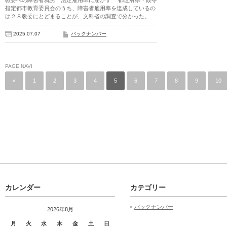
教委への障害者就労 法定雇用率に届かず 都道府県・政令
指定都市教育委員会のうち、障害者雇用率を達成しているの
は２８教委にとどまることが、文科省の調査で分かった。
2025.07.07
バックナンバー
PAGE NAVI
«
1
2
3
4
5
6
7
8
9
10
カレンダー
カテゴリー
バックナンバー
2026年8月
月
火
水
木
金
土
日