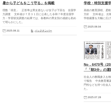
暑から子どもをこう守る」を掲載
学校・特別支援
理数「得意」 正答率は男女差ないが女子が下回る 全国学
高校の教育課程、柔軟
力調査 文科省が７月３１日に公表した令和７年度全国学
方針 文科省は、次
力・学習状況調査の結果では、各教科の男女別の成績も初め
学校裁量を大幅に広げ
て明らかにした。
2025.08.04
2025.08.11
バックナンバー
No．6470号（2
「「朝3分」の運
社会人の教職参入を検
で報告 中央教育審
門性などを持つ社会人
た。
2025.07.28