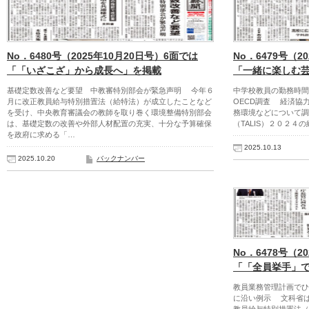
No．6480号（2025年10月20日号）6面では
No．6479号（2
「「いざこざ」から成長へ」を掲載
「一緒に楽しむ
基礎定数改善など要望 中教審特別部会が緊急声明 今年６
中学校教員の勤務時
月に改正教員給与特別措置法（給特法）が成立したことなど
OECD調査 経済協
を受け、中央教育審議会の教師を取り巻く環境整備特別部会
務環境などについて調
は、基礎定数の改善や外部人材配置の充実、十分な予算確保
（TALIS）２０２４
を政府に求める「…
2025.10.13
2025.10.20
バックナンバー
No．6478号（2
「「全員挙手」
教員業務管理計画でひ
に沿い例示 文科省