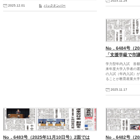
2025.11.24
2025.12.01
バックナンバー
No．6484号（2
「支援学級で市
学力型年内入試 首
来年度大学入学者の選
の入試（年内入試）が
ることが教育産業大手
2025.11.17
No．6483号（2025年11月10日号）2面では
No．6482号（2