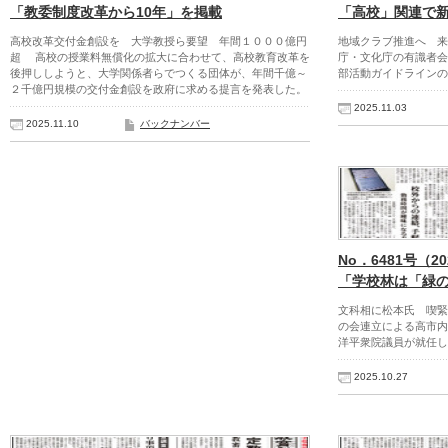
「教委制度改革から10年」を掲載
「高校」関連で
高校改革交付金創設を 大学教授ら要望 年間１０００億円
地域クラブ推進へ 
超 高校の授業料無償化の拡大に合わせて、高校教育改革を
庁・文化庁の有識者会
後押ししようと、大学関係者らでつくる団体が、年間千億～
部活動ガイドラインの
２千億円規模の交付金創設を政府に求める提言を発表した。
2025.11.03
2025.11.10
バックナンバー
No．6481号（2
「学校林は「緑
文科相に松本氏 喫
の会連立による高市内
洋平衆院議員が就任し
2025.10.27