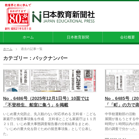
ホーム
日本教育新聞
会社概要
ホーム
過去の記事一覧
カテゴリー：バックナンバー
No．6486号（2025年12月1日号）10面では
No．6485号（2
「不登校生、船室に集う」を掲載
「「町」の力で
いじめ重大化防止、先入観のない対応求める 文科省・こども
中学校運動部の活動
家庭庁が留意事項集を作成 文科省とこども家庭庁は１１月
展開が進もうとする中
２１日、いじめ重大事態調査報告書の分析結果をまとめ、
時間が１時間以内の割
「いじめの重大化を防ぐための留意事項集」として公表し
団の調査で分かった。
た。