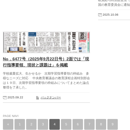
教員給与特別措置法（
国の教育委員会に通知
2025.10.06
No．6477号（2025年9月22日号）2面では「現
行指導要領、現状と課題は」を掲載
学校裁量拡大、生かせるか 次期学習指導要領の枠組み 多
様なニーズに対応 中央教育審議会の教育課程企画特別部会
は１９日、次期学習指導要領の枠組みについてまとめた論点
整理を了承した。
2025.09.22
バックナンバー
PAGE NAVI
«
1
2
3
4
5
6
7
8
9
…