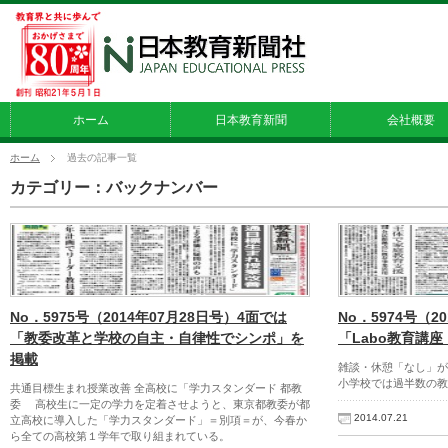
ホーム
日本教育新聞
会社概要
ホーム
過去の記事一覧
カテゴリー：バックナンバー
No．5975号（2014年07月28日号）4面では
No．5974号（2
「教委改革と学校の自主・自律性でシンポ」を
「Labo教育講
掲載
雑談・休憩「なし」
小学校では過半数の教
共通目標生まれ授業改善 全高校に「学力スタンダード 都教
委 高校生に一定の学力を定着させようと、東京都教委が都
2014.07.21
立高校に導入した「学力スタンダード」＝別項＝が、今春か
ら全ての高校第１学年で取り組まれている。