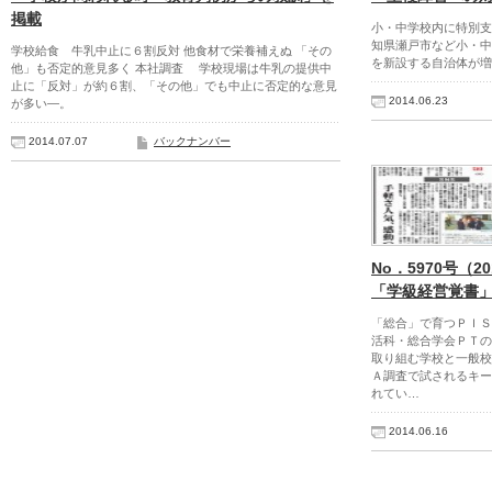
掲載
小・中学校内に特別支
知県瀬戸市など小・中
学校給食 牛乳中止に６割反対 他食材で栄養補えぬ 「その
を新設する自治体が増
他」も否定的意見多く 本社調査 学校現場は牛乳の提供中
止に「反対」が約６割、「その他」でも中止に否定的な意見
2014.06.23
が多い―。
2014.07.07
バックナンバー
No．5970号（2
「学級経営覚書
「総合」で育つＰＩＳ
活科・総合学会ＰＴ
取り組む学校と一般校
Ａ調査で試されるキー
れてい…
2014.06.16