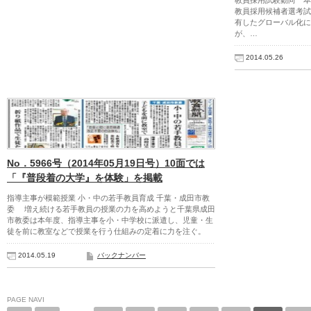
教員採用試験動向 本
教員採用候補者選考試
有したグローバル化に
が、…
2014.05.26
No．5966号（2014年05月19日号）10面では
「『普段着の大学』を体験」を掲載
指導主事が模範授業 小・中の若手教員育成 千葉・成田市教
委 増え続ける若手教員の授業の力を高めようと千葉県成田
市教委は本年度、指導主事を小・中学校に派遣し、児童・生
徒を前に教室などで授業を行う仕組みの定着に力を注ぐ。
2014.05.19
バックナンバー
PAGE NAVI