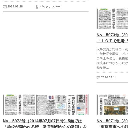
2014.07.28
バックナンバー
No．5973号（2
「ＩＣＴで思考
人事交流が指導力・意
中学校長会調査 小
力向上を促し、義務教
識改革につながるだけ
効な施…
2014.07.14
No．5972号（2014年07月07日号）5面では
No．5971号（2
「学校が問われる時 教育判例からの教訓」を
「重複障害への