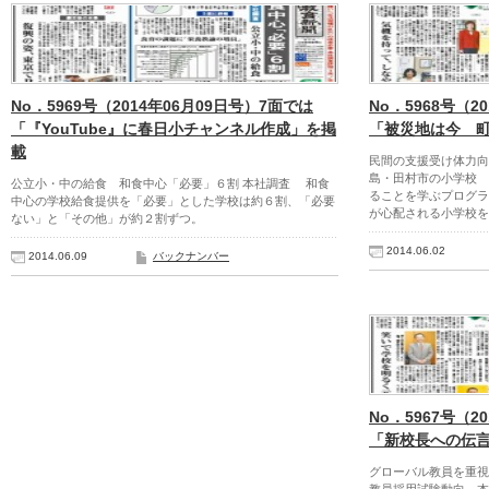
No．5969号（2014年06月09日号）7面では
No．5968号（2
「『YouTube』に春日小チャンネル作成」を掲
「被災地は今 
載
民間の支援受け体力向
島・田村市の小学校
公立小・中の給食 和食中心「必要」６割 本社調査 和食
ることを学ぶプログラ
中心の学校給食提供を「必要」とした学校は約６割、「必要
が心配される小学校を
ない」と「その他」が約２割ずつ。
2014.06.02
2014.06.09
バックナンバー
No．5967号（2
「新校長への伝
グローバル教員を重視