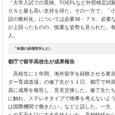
「大学入試での英検、TOEFLなど外部検定試
０％と最も高い支持を得た。その一方で、「
語の教科化」については必要36・７％、必要な
が上回ったものの、慎重な姿勢も見られた。
人。
「米国の多様性学んだ」
都庁で留学高校生が成果報告
高校生に１年間、海外留学を経験させる東京
ダー育成道場」の修了生が１１日、都庁で舛
員に成果を報告し、意見交換した。修了生た
に触れ、ステレオタイプで物事を考えないよ
は国際機関で働きたい」などと話した。一方
への不安を口にする生徒もいた。高校時代か