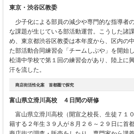
東京・渋谷区教委
少子化による部員の減少や専門的な指導者の
な課題が生じている部活動運営。こうした諸
め、東京都渋谷区教委は本年度から、区内の
た部活動合同練習会「チームしぶや」を開始し
松濤中学校で第１回の練習会があり、陸上に
汗を流した。
商店街活性化案 首都圏で探究
富山県立滑川高校 ４日間の研修
富山県立滑川高校（開宣之校長、生徒７１０
籍する２年生３９人が８月２６～２９日に首
商店街で調査・販売をしたり、専門家から講