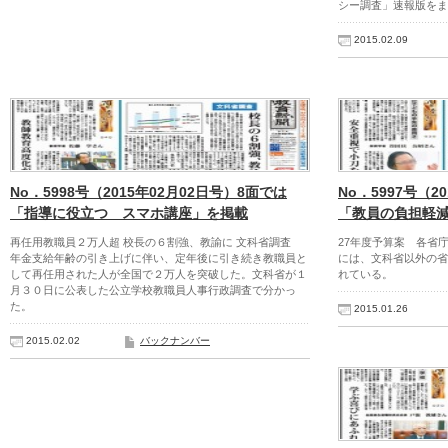
シー調査」速報版をま
2015.02.09
No．5998号（2015年02月02日号）8面では
No．5997号（2
「指導に役立つ スマホ講座」を掲載
「教員の負担軽
再任用教職員２万人超 校長の６割強、教諭に 文科省調査
27年度予算案 各省
年金支給年齢の引き上げに伴い、定年後に引き続き教職員と
には、文科省以外の省
して再任用された人が全国で２万人を突破した。文科省が１
れている。
月３０日に公表した公立学校教職員人事行政調査で分かっ
た。
2015.01.26
2015.02.02
バックナンバー