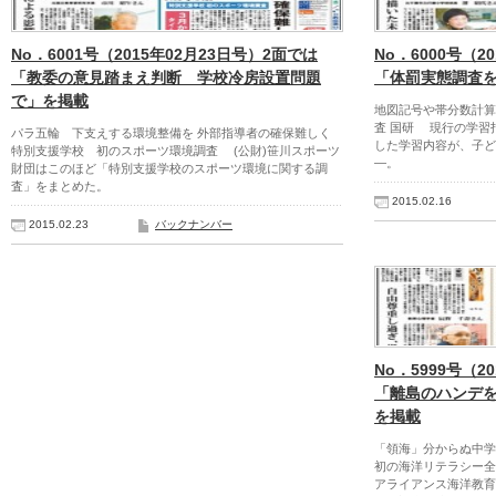
No．6001号（2015年02月23日号）2面では
No．6000号（2
「教委の意見踏まえ判断 学校冷房設置問題
「体罰実態調査
で」を掲載
地図記号や帯分数計算
査 国研 現行の学習
パラ五輪 下支えする環境整備を 外部指導者の確保難しく
した学習内容が、子ど
特別支援学校 初のスポーツ環境調査 (公財)笹川スポーツ
―。
財団はこのほど「特別支援学校のスポーツ環境に関する調
査」をまとめた。
2015.02.16
2015.02.23
バックナンバー
No．5999号（2
「離島のハンデ
を掲載
「領海」分からぬ中学
初の海洋リテラシー全
アライアンス海洋教育