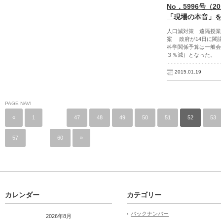
No．5996号（2
「現場の本音」
人口減対策 遠隔授業
案 政府が14日に閣
科学関係予算は一般会
３％減）となった。
2015.01.19
PAGE NAVI
«
1
…
47
48
49
50
51
52
53
57
…
60
»
カレンダー
カテゴリー
バックナンバー
2026年8月