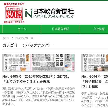
ホーム
日本教育新聞
会社概要
ホーム
過去の記事一覧
カテゴリー：バックナンバー
No．6005号（2015年03月23日号）2面では
No．6004号（2
「全ての学校をＣＳ化」を掲載
「餃子鍋給食 
で」を掲載
民間英語試験の入試活用で行動指針 ８試験の難易度・特色の
一覧公表 高校や大学の入試に４技能の英語の資格・検定試
子育て新制度 満足度
験の利用を広めるため、試験団体の代表者らが加わる文科省
本社調査 ４月に始
の協議会が１７日、詳しい試験情報の公開を申し合わせた行
の評価が、幼稚園、保
動指針に…
ることが、日本教育新