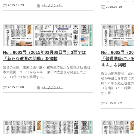
2015.03.23
バックナンバー
2015.03.16
No．6003号（2015年03月09日号）3面では
No．6002号（2
「新たな教育の胎動」を掲載
「普通学級にい
＆Ａ」を掲載
震災の記憶 未来に語り継ぐ 被災地で新たな教育活動 東日
本大震災 ３・11から４年 東日本大震災が発生してか
教員の勤務時間、減ら
ら、11日で４年が経過する。
省が平成１８年度に実
約１０年を経た現在の
2015.03.09
バックナンバー
０分増加（１０時間５
が１時…
2015.03.02