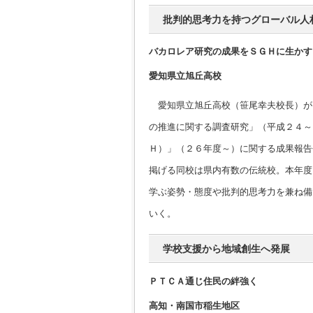
批判的思考力を持つグローバル人
バカロレア研究の成果をＳＧＨに生かす
愛知県立旭丘高校
愛知県立旭丘高校（笹尾幸夫校長）が
の推進に関する調査研究」（平成２４～
Ｈ）」（２６年度～）に関する成果報告
掲げる同校は県内有数の伝統校。本年度
学ぶ姿勢・態度や批判的思考力を兼ね備
いく。
学校支援から地域創生へ発展
ＰＴＣＡ通じ住民の絆強く
高知・南国市稲生地区