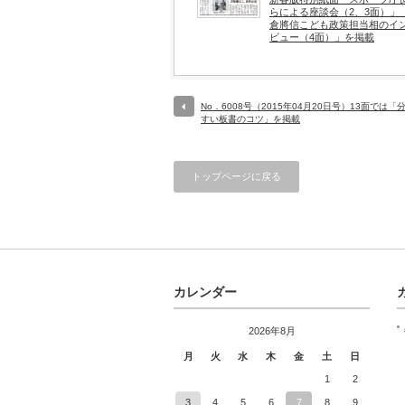
らによる座談会（2、3面）」
倉將信こども政策担当相のイ
ビュー（4面）」を掲載
No．6008号（2015年04月20日号）13面では「
すい板書のコツ」を掲載
トップページに戻る
カレンダー
2026年8月
月
火
水
木
金
土
日
1
2
3
4
5
6
7
8
9