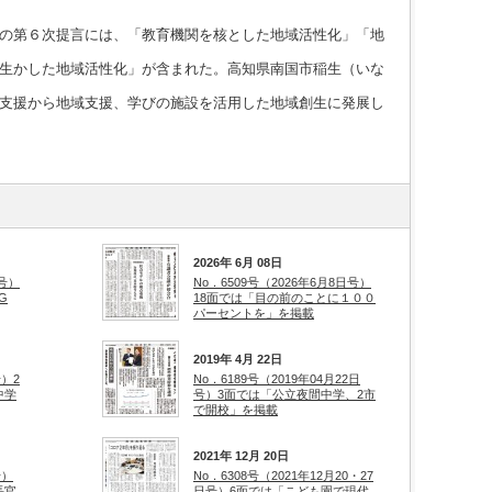
の第６次提言には、「教育機関を核とした地域活性化」「地
生かした地域活性化」が含まれた。高知県南国市稲生（いな
支援から地域支援、学びの施設を活用した地域創生に発展し
2026年 6月 08日
日号）
No．6509号（2026年6月8日号）
G
18面では「目の前のことに１００
パーセントを」を掲載
2019年 4月 22日
号）2
No．6189号（2019年04月22日
中学
号）3面では「公立夜間中学、2市
で開校」を掲載
2021年 12月 20日
号）
No．6308号（2021年12月20・27
長官
日号）6面では「こども園で現代