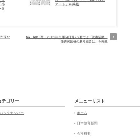
「小
アート」を掲載
ンタ
分かりや
No．6010号（2015年05月04日号）9面では「読書活動・
優秀実践校の取り組みは」を掲載
カテゴリー
メニューリスト
バックナンバー
ホーム
日本教育新聞
会社概要