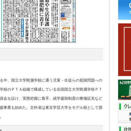
る中、国立大学附属学校に通う児童・生徒らの貧困問題への
学校のＰＴＡ組織で構成している全国国立大学附属学校ＰＴ
員会を設け、実態把握に着手。就学援助制度の整備拡充など
援事業も始めた。文科省は東京学芸大学をモデル校として授
。