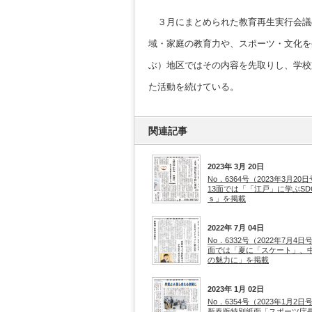
３月にまとめられた教育再生実行会議
域・家庭の教育力や、スポーツ・文化を
ぶ）地区ではその内容を先取りし、学校
た活動を続けている。
関連記事
2023年 3月 20日
No．6364号（2023年3月20
13面では「「江戸」に学ぶSD
ｓ」を掲載
2022年 7月 04日
No．6332号（2022年7月4日
面では「夏に「スケート」、
の魅力に」を掲載
2023年 1月 02日
No．6354号（2023年1月2日
新春版特別紙面「スポーツ庁