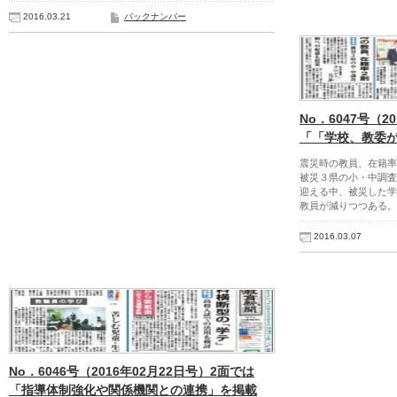
2016.03.21
バックナンバー
No．6047号（2
「「学校、教委
震災時の教員、在籍率
被災３県の小・中調査
迎える中、被災した学
教員が減りつつある。
2016.03.07
No．6046号（2016年02月22日号）2面では
「指導体制強化や関係機関との連携」を掲載