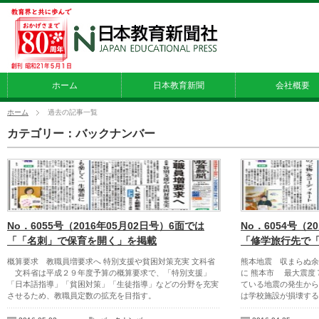
ホーム
日本教育新聞
会社概要
ホーム
過去の記事一覧
カテゴリー：バックナンバー
No．6055号（2016年05月02日号）6面では
No．6054号（2
「「名刺」で保育を開く」を掲載
「修学旅行先で
概算要求 教職員増要求へ 特別支援や貧困対策充実 文科省
熊本地震 収まらぬ余
文科省は平成２９年度予算の概算要求で、「特別支援」
に 熊本市 最大震度
「日本語指導」「貧困対策」「生徒指導」などの分野を充実
ている地震の発生から
させるため、教職員定数の拡充を目指す。
は学校施設が損壊する