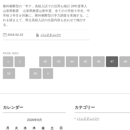
教科横断型の「学テ」高校入試での活用も検討 28年度導入
山形県教委 山形県教委は新年度、全ての小学校５年生、中
学校２年生を対象に、教科横断型の学力調査を実施する。こ
れを踏まえて、県立高校入試の出題内容も合わせて検討す
る。
2016.02.22
バックナンバー
PAGE NAVI
«
1
…
42
43
44
45
46
47
48
52
…
60
»
カレンダー
カテゴリー
バックナンバー
2026年8月
月
火
水
木
金
土
日