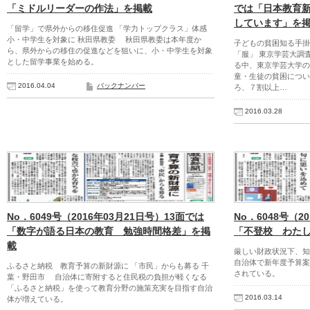
「ミドルリーダーの作法」を掲載
では「日本教育
しています」を
「留学」で県外からの移住促進 「学力トップクラス」体感
小・中学生を対象に 秋田県教委 秋田県教委は本年度か
子どもの貧困知る手掛
ら、県外からの移住の促進などを狙いに、小・中学生を対象
「服」 東京学芸大調
とした留学事業を始める。
る中、東京学芸大学の
童・生徒の貧困につい
2016.04.04
バックナンバー
ろ、７割以上…
2016.03.28
No．6049号（2016年03月21日号）13面では
No．6048号（2
「数字が語る日本の教育 勉強時間格差」を掲
「不登校 わた
載
厳しい財政状況下、知
自治体で新年度予算案
ふるさと納税 教育予算の新財源に 「市民」からも募る 千
されている。
葉・野田市 自治体に寄附すると住民税の負担が軽くなる
「ふるさと納税」を使って教育分野の施策充実を目指す自治
2016.03.14
体が増えている。