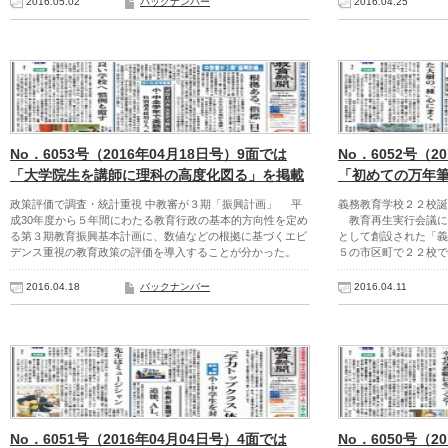
2016.05.02
バックナンバー
2016.04.25
No．6053号（2016年04月18日号）9面では
No．6052号（2
「大学院生を講師に理科の高度化図る」を掲載
「初めての万年
政策評価で調査・統計重視 中教審が３期「振興計画」 平
義務教育学校２２校誕
成30年度から５年間にわたる教育行政の基本的方向性を定め
教育再生実行会議に
る第３期教育振興基本計画に、数値などの根拠に基づくエビ
として創設された「義
デンス重視の教育政策の評価を導入することが分かった。
５の市区町で２２校で
2016.04.18
バックナンバー
2016.04.11
No．6051号（2016年04月04日号）4面では
No．6050号（2