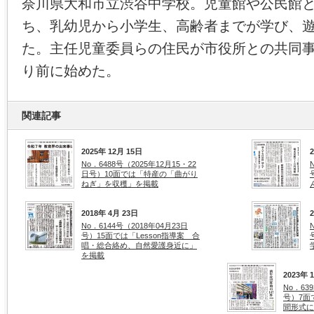
奈川県大和市立渋谷中学校。児童館や公民館
ち、乳幼児から小学生、高齢者までが学び、
た。主任児童委員らの住民が市役所との共同
り前に始めた。
関連記事
2025年 12月 15日
No．6488号（2025年12月15・22
日号）10面では「特産の「曲がり
ねぎ」を収穫」を掲載
2018年 4月 23日
No．6144号（2018年04月23日
号）15面では「Lesson指導案 合
唱・総合絡め、自然愛護身近に」
を掲載
2023年 
No．63
号）7面
聞形式に