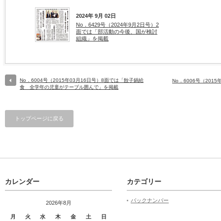
2024年 9月 02日
No．6429号（2024年9月2日号）2
面では「部活動の今後、国が検討
組織」を掲載
No．6004号（2015年03月16日号）8面では「餃子鍋給
No．6006号（201
食 全学年の児童がテーブル囲んで」を掲載
トップページに戻る
カレンダー
カテゴリー
バックナンバー
2026年8月
月
火
水
木
金
土
日