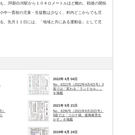
も、JR新白河駅から１０キロメートルほど離れ、戦後の開拓
小中一貫校の児童・生徒数は少なく、村内どこからでも児
る。先月１１日には、「地域と共にある運動会」として児
2022年 4月 04日
日
No．6321号（2022年4月4日号）3
面では「変わる「ランドセル」」
を掲載
2021年 9月 21日
日号）
No．6296号（2021年9月20日号）
と
8面では「コロナ禍、復興教育生
かす」を掲載
2019年 6月 24日