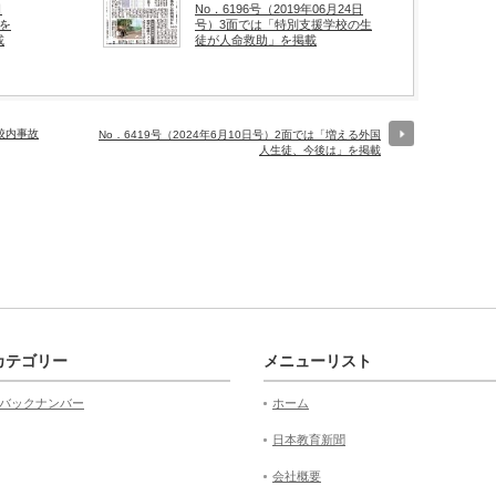
日
No．6196号（2019年06月24日
を
号）3面では「特別支援学校の生
載
徒が人命救助」を掲載
学校内事故
No．6419号（2024年6月10日号）2面では「増える外国
人生徒、今後は」を掲載
カテゴリー
メニューリスト
バックナンバー
ホーム
日本教育新聞
会社概要