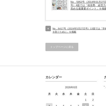
No．5952号（2014年01月27
号）4面では「校長塾 経営力
高める最重要ポイント」を掲
No．6417号（2024年5月27日号）13面では「
を防ぐために」を掲載
トップページに戻る
カレンダー
2026年8月
月
火
水
木
金
土
日
1
2