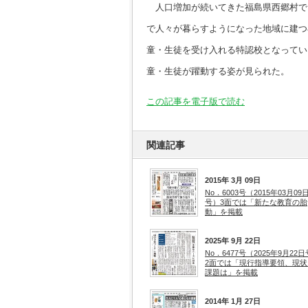
人口増加が続いてきた福島県西郷村で
で人々が暮らすようになった地域に建つ
童・生徒を受け入れる特認校となってい
童・生徒が躍動する姿が見られた。
この記事を電子版で読む
関連記事
2015年 3月 09日
No．6003号（2015年03月09
号）3面では「新たな教育の胎
動」を掲載
2025年 9月 22日
No．6477号（2025年9月22
2面では「現行指導要領、現状
課題は」を掲載
2014年 1月 27日