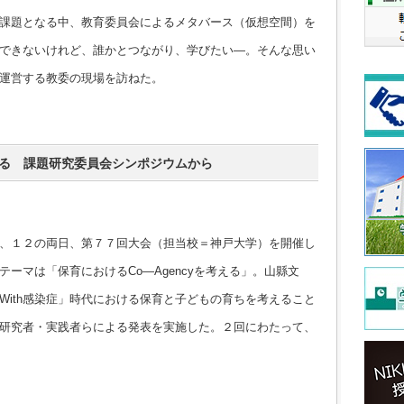
課題となる中、教育委員会によるメタバース（仮想空間）を
できないけれど、誰かとつながり、学びたい―。そんな思い
運営する教委の現場を訪ねた。
える 課題研究委員会シンポジウムから
、１２の両日、第７７回大会（担当校＝神戸大学）を開催し
ーマは「保育におけるCo―Agencyを考える」。山縣文
With感染症」時代における保育と子どもの育ちを考えること
研究者・実践者らによる発表を実施した。２回にわたって、