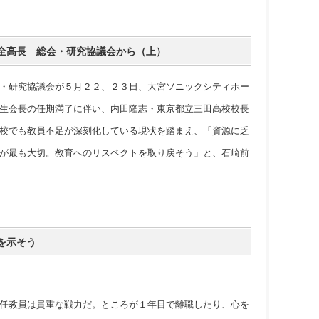
全高長 総会・研究協議会から（上）
・研究協議会が５月２２、２３日、大宮ソニックシティホー
生会長の任期満了に伴い、内田隆志・東京都立三田高校校長
校でも教員不足が深刻化している現状を踏まえ、「資源に乏
が最も大切。教育へのリスペクトを取り戻そう」と、石崎前
を示そう
任教員は貴重な戦力だ。ところが１年目で離職したり、心を