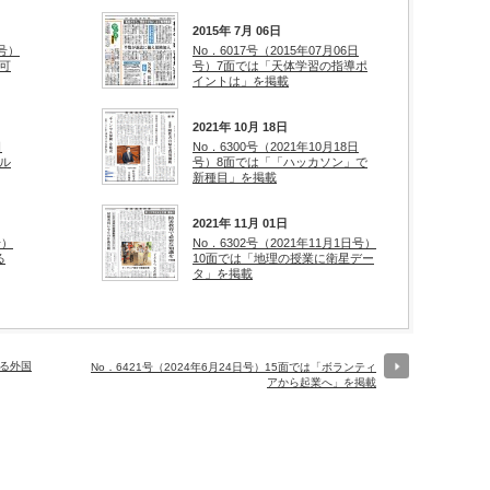
2015年 7月 06日
日号）
No．6017号（2015年07月06日
可
号）7面では「天体学習の指導ポ
イントは」を掲載
2021年 10月 18日
日
No．6300号（2021年10月18日
ル
号）8面では「「ハッカソン」で
新種目」を掲載
2021年 11月 01日
号）
No．6302号（2021年11月1日号）
る
10面では「地理の授業に衛星デー
タ」を掲載
える外国
No．6421号（2024年6月24日号）15面では「ボランティ
アから起業へ」を掲載