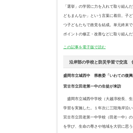
「選挙」の学習に力を入れて取り組んだ
どもまんなか」という言葉に着目。子ど
つ子どもたちで政党を結成。単元終末で
ポイントの修正・改善などに取り組んだ
この記事を電子版で読む
沿岸部の学校と防災学習で交流 
盛岡市立城西中 県教委「いわての復興
宮古市立田老第一中の生徒が来訪
盛岡市立城西中学校（大越淳校長、生
学習を実施した。１年次に三陸海岸沿い
宮古市立田老第一中学校（田老一中）の
を学び、生命の尊さや地域を大切に思う