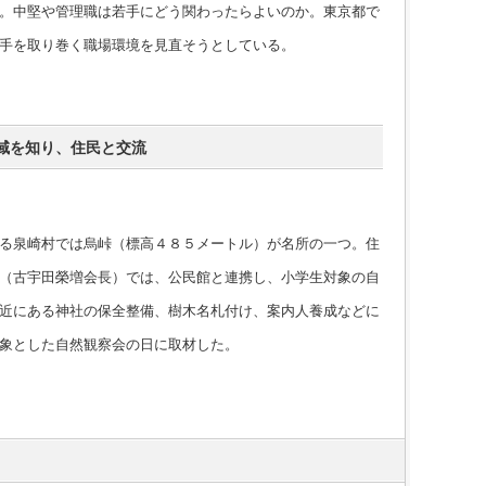
。中堅や管理職は若手にどう関わったらよいのか。東京都で
手を取り巻く職場環境を見直そうとしている。
域を知り、住民と交流
る泉崎村では烏峠（標高４８５メートル）が名所の一つ。住
（古宇田榮増会長）では、公民館と連携し、小学生対象の自
近にある神社の保全整備、樹木名札付け、案内人養成などに
象とした自然観察会の日に取材した。