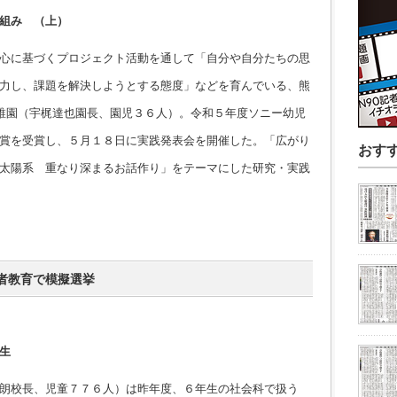
組み （上）
心に基づくプロジェクト活動を通して「自分や自分たちの思
力し、課題を解決しようとする態度」などを育んでいる、熊
幼稚園（宇梶達也園長、園児３６人）。令和５年度ソニー幼児
賞を受賞し、５月１８日に実践発表会を開催した。「広がり
おす
太陽系 重なり深まるお話作り」をテーマにした研究・実践
者教育で模擬選挙
生
朗校長、児童７７６人）は昨年度、６年生の社会科で扱う