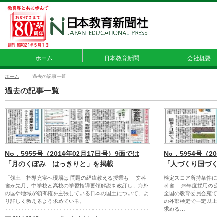
ホーム
日本教育新聞
会社概要
ホーム
過去の記事一覧
過去の記事一覧
No．5955号（2014年02月17日号）9面では
No．5954号（2
「月のくぼみ はっきりと」を掲載
「人づくり国づ
「領土」指導充実へ現場は 問題の経緯教える授業も 文科
検定スコア所持条件に
省が先月、中学校と高校の学習指導要領解説を改訂し、海外
科省 来年度採用の
の国や地域が領有権を主張している日本の国土について、よ
全国の教育委員会宛て
り詳しく教えるよう求めている。
の外部検定で一定以上
求める…