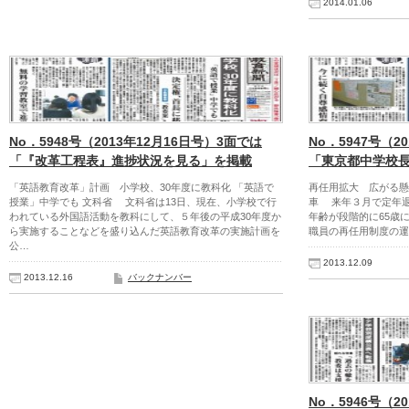
2014.01.06
No．5948号（2013年12月16日号）3面では
No．5947号（2
「『改革工程表』進捗状況を見る」を掲載
「東京都中学校長
「英語教育改革」計画 小学校、30年度に教科化 「英語で
再任用拡大 広がる懸
授業」中学でも 文科省 文科省は13日、現在、小学校で行
車 来年３月で定年
われている外国語活動を教科にして、５年後の平成30年度か
年齢が段階的に65歳
ら実施することなどを盛り込んだ英語教育改革の実施計画を
職員の再任用制度の運
公…
2013.12.09
2013.12.16
バックナンバー
No．5946号（2