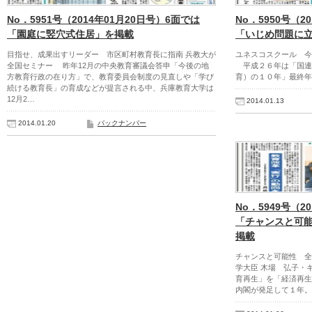
No．5951号（2014年01月20日号）6面では
No．5950号（2
「園庭に竪穴式住居」を掲載
「いじめ問題に
目指せ、成果出すリーダー 市区町村教育長に指南 兵教大が
ユネスコスクール 今
全国セミナー 昨年12月の中央教育審議会答申「今後の地
平成２６年は「国連
方教育行政の在り方」で、教育委員会制度の見直しや「学び
育）の１０年」最終年
続ける教育長」の育成などが提言される中、兵庫教育大学は
12月2…
2014.01.13
2014.01.20
バックナンバー
No．5949号（2
「チャンスと可
掲載
チャンスと可能性 全
学大臣 木場 弘子・
育再生」を「経済再生
内閣が発足して１年。