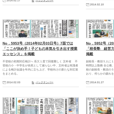
2014.02.17
バックナンバー
2014.02.10
No．5953号（2014年02月03日号）7面では
No．5952号（2
「ここが決め手！子どもの本気を引き出す授業
「校長塾 経営
エッセンス」を掲載
掲載
不登校の初期対応検討へ 長欠１度で回復難しく 文科省 不
副校長・教頭５人に１
登校の小・中学生が依然として減らない中、文科省は有識者
時間以上勤務 全公教
による検討会議を年内に立ち上げ、学校向けの新たな対応策
校の副校長・教頭の５
をまとめる。
おり、何らかの疲れを
2014.02.03
バックナンバー
2014.01.27