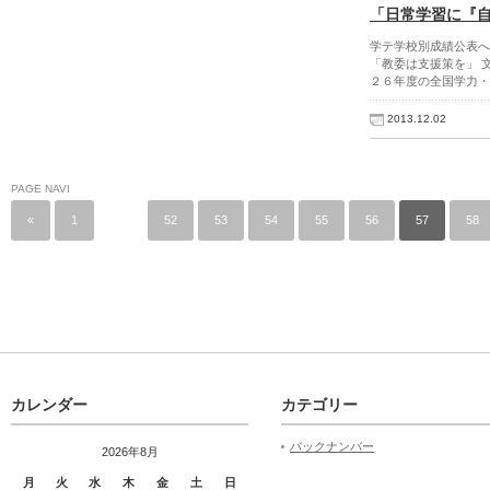
「日常学習に『
学テ学校別成績公表へ
「教委は支援策を」 
２６年度の全国学力・
2013.12.02
PAGE NAVI
«
1
…
52
53
54
55
56
57
58
カレンダー
カテゴリー
バックナンバー
2026年8月
月
火
水
木
金
土
日