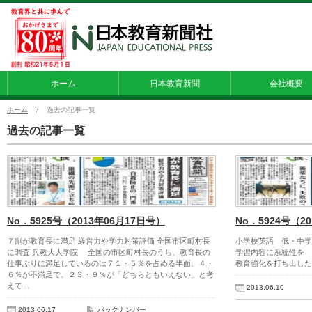
ホーム
日本教育新聞
会社概要
ホーム
過去の記事一覧
過去の記事一覧
No．5925号（2013年06月17日号）
No．5924号（2
７割が教育長に満足 経営力や学力対策評価 全国市区町村長
小学校英語 低・中学
に調査 兵教大大学院 全国の市区町村長のうち、教育長の
学習内容に系統性を
仕事ぶりに満足しているのは７１・５％を占める半面、４・
教育強化を打ち出した
６％が不満足で、２３・９％が「どちらともいえない」と考
えて…
2013.06.10
2013.06.17
バックナンバー