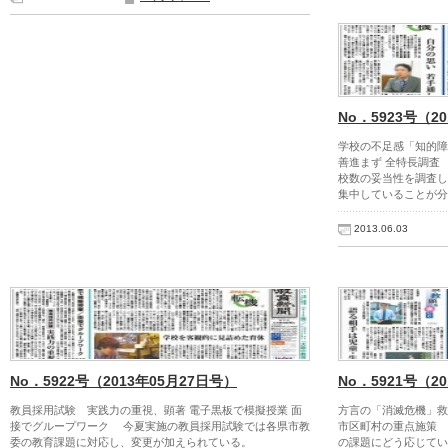
No．5923号（2
学校の不足感「知的障
善進まず 全特長調査
校数の妥当性を調査し
集中していることが分
2013.06.03
No．5922号（2013年05月27日号）
No．5921号（2
教員採用試験 実践力の重視、顕著 電子黒板で模擬授業 面
方言の「消滅危機」救
接でグループワーク 今夏実施の教員採用試験では各県市教
市区町村の重点施策
委の教育課題に対応し、変更が加えられている。
の課題にどう応じてい