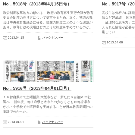
No．5918号（2013年04月15日号）
No．5917号（2
教委制度改革地方の願いは 政府の教育再生実行会議が教育
高校生は分析力に課題
委員会制度の在り方について提言をまとめ、近く、審議の舞
法など好成績 国立
台は中央教育審議会に移る。現在の制度にどのような課題が
「論理的な思考力」に
あり、教育行政の現場はどのような制度を求めているのか。
えられた情報が必要か
足してい…
2013.04.15
バックナンバー
2013.04.08
No．5916号（2013年04月01日号）
１６都府県市で土曜授業 大阪市など 新たに６自治体 本社
調べ 新年度、都道府県と政令市の少なくとも16都府県市
が小・中学校で土曜授業を実施することが日本教育新聞社の
集計で分かった。
2013.04.01
バックナンバー