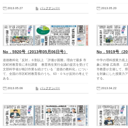
2013.05.27
バックナンバー
2013.05.20
No．5920号（2013年05月06日号）
No．5919号（2
道徳教科化「反対」６割以上 「評価が困難」理由で最多 市
中学の理科授業力底上
区町村教育長に本社調査 教育再生実行会議の提言を受けて
象に研修 広島県 広
文部科学省が検討作業を続けている「道徳の教科化」につい
市教委が主催して、県
て、全国の市区町村教育長のうち、63・０％が反対の考えで
を対象にした授業力ア
ある…
する。
2013.05.06
バックナンバー
2013.04.22