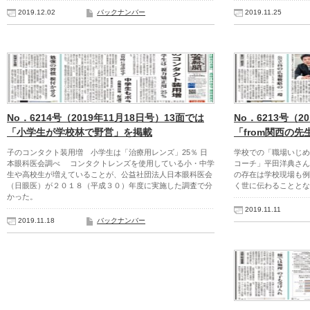
2019.12.02
バックナンバー
2019.11.25
No．6214号（2019年11月18日号）13面では
No．6213号（2
「小学生が学校林で野営」を掲載
「from関西の
子のコンタクト装用増 小学生は「治療用レンズ」25％ 日
学校での「職場いじめ
本眼科医会調べ コンタクトレンズを使用している小・中学
コーチ」平田洋典さ
生や高校生が増えていることが、公益社団法人日本眼科医会
の存在は学校現場も例
（日眼医）が２０１８（平成３０）年度に実施した調査で分
く世に伝わることとな
かった。
2019.11.11
2019.11.18
バックナンバー