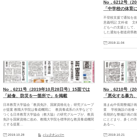
No．6212号（2
「中学校の体育
不登校支援で通知を改
意義明記 文科省 文
どもへの支援として、
した通知を都道府県教
2019.11.04
No．6211号（2019年10月28日号）15面では
No．6210号（2
「給食、防災を一箇所で」を掲載
「悪化する暴力
日本教育大学協会「教員免許、国家資格化を」研究グループ
進まぬ中長期整備計画
が提案 教職大学院は養成機関に 教員養成系の大学などで
査 学校施設の改修
つくる日本教育大学協会（教大協）の研究グループが、教員
長期的な整備計画の策
免許を国家資格に改め、教職大学院を標準的な教員養成機関
にとどまり、多くの市
とする提案…
ある―。
2019.10.28
バックナンバー
2019.10.21