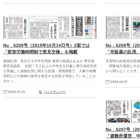
No．6209号（2019年10月14日号）2面では
No．6208号（2
「変形労働時間制で意見交換」を掲載
「市販薬の乱用
薬物乱用、肯定する中学生増加 被害の知識はあるが 厚労省
災害時の給食提供策探
研究班調査 全国７万人以上の中学生を対象に厚労省研究班
関東地方南部に大き
が実施した薬物乱用に関する意識・実態調査で、大麻や有機
から間もなく１カ月。
溶剤などの薬物の使用を肯定する回答が増加していることが
分かっ…
2019.10.07
2019.10.15
バックナンバー
No．6207号（2
「避難所運営、