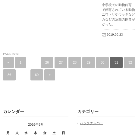
小学校での動物飼育
で飼育されている動物
ニワトリやウサギなど
カなどの魚類の飼育が
かった。
2019.09.23
PAGE NAVI
«
1
…
26
27
28
29
30
31
32
36
…
60
»
カレンダー
カテゴリー
バックナンバー
2026年8月
月
火
水
木
金
土
日