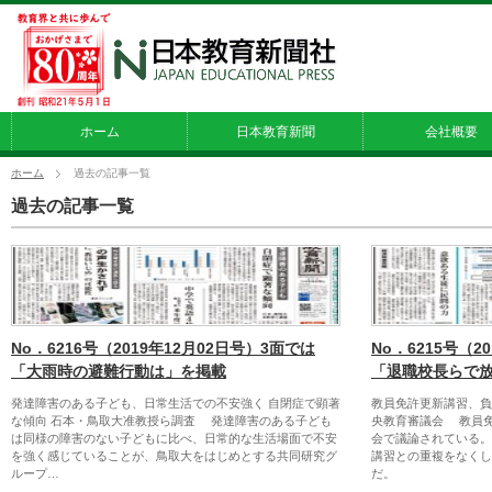
ホーム
日本教育新聞
会社概要
ホーム
過去の記事一覧
過去の記事一覧
No．6216号（2019年12月02日号）3面では
No．6215号（2
「大雨時の避難行動は」を掲載
「退職校長らで
発達障害のある子ども、日常生活での不安強く 自閉症で顕著
教員免許更新講習、負
な傾向 石本・鳥取大准教授ら調査 発達障害のある子ども
央教育審議会 教員
は同様の障害のない子どもに比べ、日常的な生活場面で不安
会で議論されている。
を強く感じていることが、鳥取大をはじめとする共同研究グ
講習との重複をなくし
ループ…
だ。