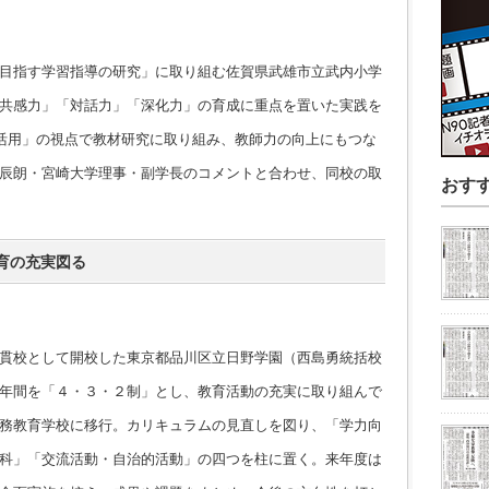
目指す学習指導の研究」に取り組む佐賀県武雄市立武内小学
共感力」「対話力」「深化力」の育成に重点を置いた実践を
な活用」の視点で教材研究に取り組み、教師力の向上にもつな
辰朗・宮崎大学理事・副学長のコメントと合わせ、同校の取
おす
育の充実図る
貫校として開校した東京都品川区立日野学園（西島勇統括校
年間を「４・３・２制」とし、教育活動の充実に取り組んで
務教育学校に移行。カリキュラムの見直しを図り、「学力向
科」「交流活動・自治的活動」の四つを柱に置く。来年度は