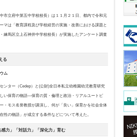
中市立府中第五中学校校長）は１１月２１日、都内で令和元
ーマは「教育課程及び学校経営の実施・改善における課題と
・練馬区立上石神井中学校校長）が実施したアンケート調査
える
ジウム
ター（Cedep）と(公財)全日本私立幼稚園幼児教育研究
しい保育の物語―保育の質・倫理と政治・リアルユートピ
ー・モス名誉教授が講演し、何が「良い」保育かを社会全体
在性の物語」が成立する条件などについて考えた。
共感力」「対話力」「深化力」育む