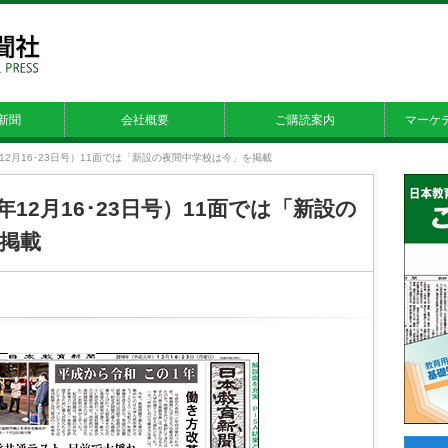
新聞
会社概要
ご購読案内
マーケ
9年12月16･23日号）11面では「新設の夜間中学校は今」を掲載
19年12月16･23日号）11面では「新設の
掲載