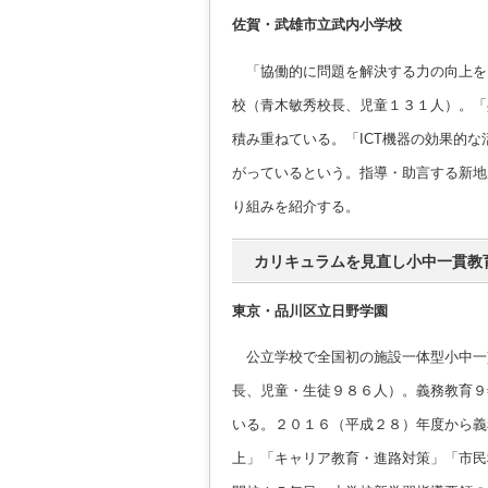
佐賀・武雄市立武内小学校
「協働的に問題を解決する力の向上を
校（青木敏秀校長、児童１３１人）。「
積み重ねている。「ICT機器の効果的
がっているという。指導・助言する新地
り組みを紹介する。
カリキュラムを見直し小中一貫教
東京・品川区立日野学園
公立学校で全国初の施設一体型小中一
長、児童・生徒９８６人）。義務教育９
いる。２０１６（平成２８）年度から義
上」「キャリア教育・進路対策」「市民