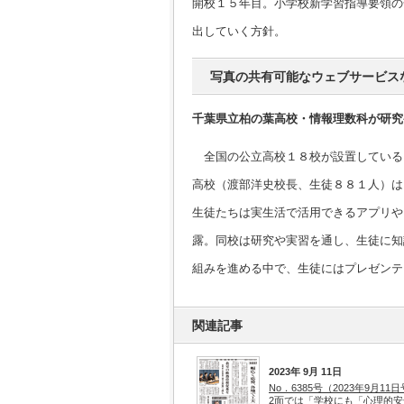
開校１５年目。小学校新学習指導要領の
出していく方針。
写真の共有可能なウェブサービス
千葉県立柏の葉高校・情報理数科が研究
全国の公立高校１８校が設置している
高校（渡部洋史校長、生徒８８１人）は
生徒たちは実生活で活用できるアプリや
露。同校は研究や実習を通し、生徒に知
組みを進める中で、生徒にはプレゼンテ
関連記事
2023年 9月 11日
No．6385号（2023年9月11
2面では「学校にも「心理的安