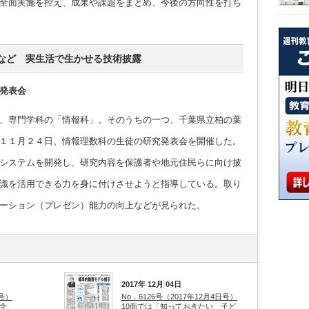
全面実施を控え、成果や課題をまとめ、今後の方向性を打ち
など 実生活で生かせる技術披露
発表会
、専門学科の「情報科」。そのうちの一つ、千葉県立柏の葉
１１月２４日、情報理数科の生徒の研究発表会を開催した。
システムを開発し、研究内容を保護者や地元住民らに向け披
識を活用できる力を身に付けさせようと指導している。取り
ーション（プレゼン）能力の向上などが見られた。
2017年 12月 04日
日号）
No．6126号（2017年12月4日号）
全
10面では「知っておきたい 子ど