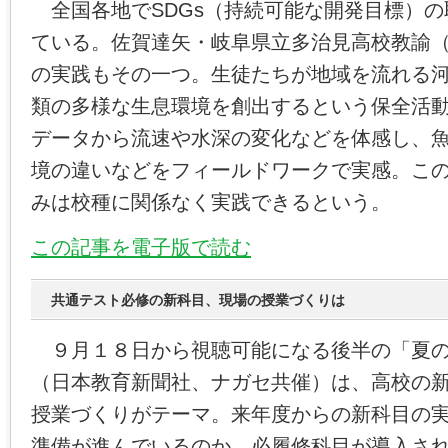
全国各地でSDGs（持続可能な開発目標）の
ている。佐賀達矢・岐阜県立多治見高校教諭
の実践もその一つ。生徒たちが地域を流れる
類の多様な生息環境を創出するという保全活
データから流速や水深の変化などを体感し、
境の違いなどをフィールドワークで実感。こ
みは校種に関係なく実践できるという。
この記事を電子版で読む
共通テスト必修の新科目、現場の授業づくりは
９月１８日から視聴可能になる後半の「夏の
（日本教育新聞社、ナガセ共催）は、高校の
授業づくりがテーマ。来年度からの新科目の
準備が進んでいるのか。必履修科目が導入さ