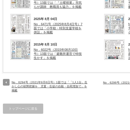
号）13面では「『土曜授業』市民
らが講師 教職員も協力」を掲載
2025年 8月 04日
No．6471号（2025年8月4日号）7
面では「小学校・特別支援学校を
併設」を掲載
2015年 8月 10日
No．6022号（2015年08月10日
号）13面では「避難所運営で特技
生かす」を掲載
No．6294号（2021年9月6日号）1面では「「1人1台」生
No．6296号（20
かし心の状態把握を 児童・生徒の自殺・自死増加で」を
掲載
トップページに戻る