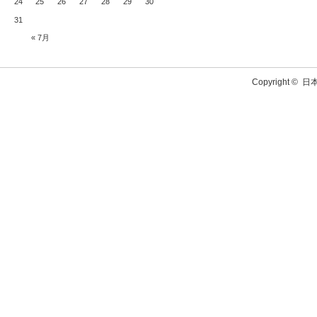
24
25
26
27
28
29
30
31
« 7月
Copyright ©
日