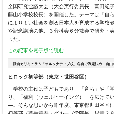
全国研究協議大会（大会実行委員長＝富田紀
藤山小学校校長）を開催した。テーマは「自
によりよい社会を創る日本人を育成する学校
や記念講演の他、３分科会６分散会で研究・
った。
この記事を電子版で読む
独自カリキュラム「オルタナティブ校」各自で課題決め、自由
ヒロック初等部（東京・世田谷区）
学校の主役は子どもであり、「育ち」や「学
り、「福利（ウェルビーイング）」を広げて
―。そんな思いから昨年度、東京都世田谷区
初等部（蓑手章吾・グループ学院長、児童２