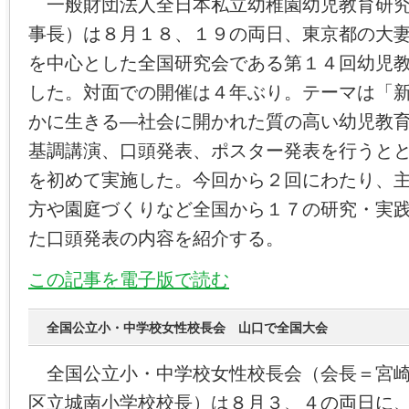
一般財団法人全日本私立幼稚園幼児教育研究
事長）は８月１８、１９の両日、東京都の大
を中心とした全国研究会である第１４回幼児
した。対面での開催は４年ぶり。テーマは「
かに生きる―社会に開かれた質の高い幼児教
基調講演、口頭発表、ポスター発表を行うと
を初めて実施した。今回から２回にわたり、
方や園庭づくりなど全国から１７の研究・実
た口頭発表の内容を紹介する。
この記事を電子版で読む
全国公立小・中学校女性校長会 山口で全国大会
全国公立小・中学校女性校長会（会長＝宮崎
区立城南小学校校長）は８月３、４の両日に