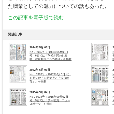
た職業としての魅力についての話もあった。
この記事を電子版で読む
関連記事
2014年 5月 05日
No．5965号（2014年05月05日
号）6面では「学校が問われる
時 教育判例からの教訓」を掲載
2022年 6月 06日
No．6328号（2022年6月6日号）
11面では「自閉症児と「混合教
育」」を掲載
2015年 9月 07日
No．6024号（2015年09月07日
号）9面では「楽々交流 ニュー
スポーツ」を掲載