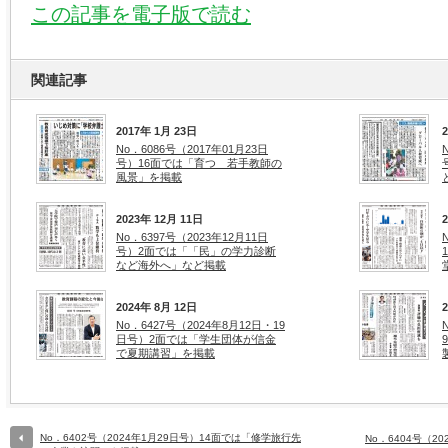
この記事を電子版で読む
関連記事
2017年 1月 23日
No．6086号（2017年01月23日
号）16面では「育つ 若手教師の
風景」を掲載
2023年 12月 11日
No．6397号（2023年12月11日
号）2面では「「民」の学力診断
など海外へ」など掲載
2024年 8月 12日
No．6427号（2024年8月12日・19
日号）2面では「学生団体が信金
で夏期講習」を掲載
No．6402号（2024年1月29日号）14面では「修学旅行先
No．6404号（2