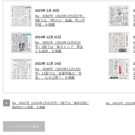
2023年 2月 20日
No．6360号（2023年2月20日号）
9面では「3年かけ「金融」学ぶ中
学校」を掲載
2014年 12月 01日
No．5991号（2014年12月01日
号）2面では「体力トップ、男女
とも福井」を掲載
2022年 11月 14日
No．6348号（2022年11月14日
号）11面では「支援学級の「交
流」、なぜ上限？」を掲載
No．6401号（2024年1月22日号）2面では「端末活用に
No．6403号（20
国内外から視察」を掲載
トップページに戻る