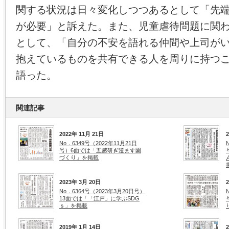
関する状況は日々変化しつつあるとして「先
が必要」と訴えた。また、児童虐待問題に関
として、「自分の不安を語れる仲間や上司が
抱えているものを共有できる人を周りに持つ
語った。
関連記事
2022年 11月 21日
No．6349号（2022年11月21日
号）6面では「五感研ぎ澄ます園
づくり」を掲載
2023年 3月 20日
No．6364号（2023年3月20日号）
13面では「「江戸」に学ぶSDG
ｓ」を掲載
2019年 1月 14日