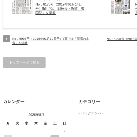
No．6175号（2019年01月14日
号）5面では「副校長・教頭 奮
闘記」を掲載
No．5996号（2015年01月19日号）3面では「現場の本
No．5998号（201
音」を掲載
トップページに戻る
カレンダー
カテゴリー
バックナンバー
2026年8月
月
火
水
木
金
土
日
1
2