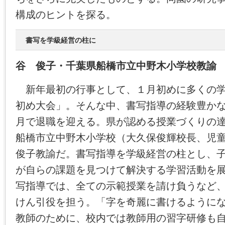
構成のヒントを探る。
書写を学級経営の柱に
谷 俊子・千葉県船橋市立中野木小学校教諭
新年最初の行事として、１月初めに多くの学
初め大会」。そんな中、書写指導の経験豊か
月で退職を迎える。県が認める授業づくりの
船橋市立中野木小学校（大久保俊輝校長、児
俊子教諭だ。書写指導を学級経営の柱とし、
が自らの課題を見つけて解決する学習活動を
写指導では、全ての示範授業を請け負うなど
けん引役を担う。「字を奇麗に書けるように
教師のために、校内では教師用の習字研修も