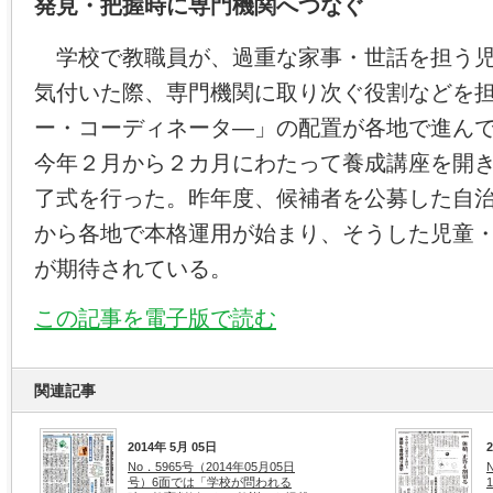
発見・把握時に専門機関へつなぐ
学校で教職員が、過重な家事・世話を担う児
気付いた際、専門機関に取り次ぐ役割などを
ー・コーディネータ―」の配置が各地で進ん
今年２月から２カ月にわたって養成講座を開
了式を行った。昨年度、候補者を公募した自
から各地で本格運用が始まり、そうした児童
が期待されている。
この記事を電子版で読む
関連記事
2014年 5月 05日
No．5965号（2014年05月05日
号）6面では「学校が問われる