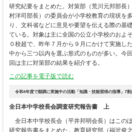
研究紀要をまとめた。対策部（荒川元邦部長
村洋司部長）の委員会が小学校教育の現状を
り、文科省などに意見や要望を伝える際の基
ている。対象は主に全国の公立小学校のおよ
０校超で、昨年７月から９月にかけて実施し
中から三つ以内を選ぶ形式のものが多い。今
回は主に対策部の結果を紹介する。
この記事を電子版で読む
令和4年度で順調に実施中の活動「知識・技能習得の指導」7割
全日本中学校長会調査研究報告書 上
全日本中学校長会（平井邦明会長）はこのほ
研究報告書をまとめた。教育研究部（福沢俊