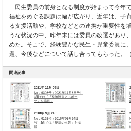
民生委員の前身となる制度が始まって今年で
福祉をめぐる課題は幅が広がり、近年は、子
る支援活動や、学校などとの連携が重要性を
うな状況の中、昨年末には委員の改選があり
めた。そこで、経験豊かな民生・児童委員に
題、今後などについて話し合ってもらった。
関連記事
2021年 11月 08日
No．6303号（2021年11月8日号）
3面では「「発達障害とスポー
ツ」を掲載」
2018年 9月 24日
No．6162号（2018年09月24日
号）3面では「現場の本音」を掲
載