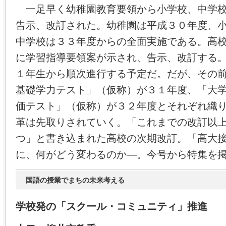
一足早く幼稚園教育要領から小学校、中学校
告示、改訂された。幼稚園は平成３０年度、
中学校は３３年度からの全面実施である。高
に学習指導要領案が示され、告示、改訂する
１年生から順次進行する予定だ。だが、その
基礎学力テスト」（仮称）が３１年度、「大
価テスト」（仮称）が３２年度とそれぞれ織
革は先取りされていく。「これまでの改訂以
つ」と書き込まれた高校の次期改訂。「高大
に、何がどう変わるのか―。今号から特集を
国語の授業でまちの未来考える
学校発の「スクール・コミュニティ」推進