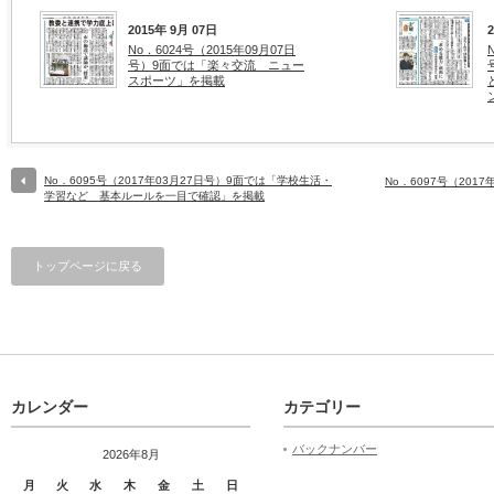
2015年 9月 07日
No．6024号（2015年09月07日
号）9面では「楽々交流 ニュー
スポーツ」を掲載
No．6095号（2017年03月27日号）9面では「学校生活・
No．6097号（201
学習など 基本ルールを一目で確認」を掲載
トップページに戻る
カレンダー
カテゴリー
バックナンバー
2026年8月
月
火
水
木
金
土
日