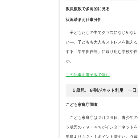
教員複数で多角的に見る
状況踏まえ仕事分担
子どもたちの中でクラスになじめない
い―。子どもも大人もストレスを抱える
する「学年担任制」に取り組む学校や自
か。
この記事を電子版で読む
５歳児、８割がネット利用 一日
こども家庭庁調査
こども家庭庁は２月２６日、青少年の
５歳児の７９・４％がインターネットを
年度よりも２・１ポイント増えた。０歳