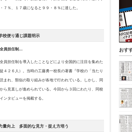
・７％、１７歳になると９９・８％に達した。
学校便り通じ課題明示
全員担任制…
おす
全員担任制を導入したことなどにより全国的に注目を集めた
徒４２６人）。当時の工藤勇一校長の著書『学校の「当たり
読まれ、類似の取り組みが各地で行われている。しかし、同
から見直しが進められている。今回から３回にわたり、同校
インタビューを掲載する。
力量向上 多面的な見方・捉え方培う