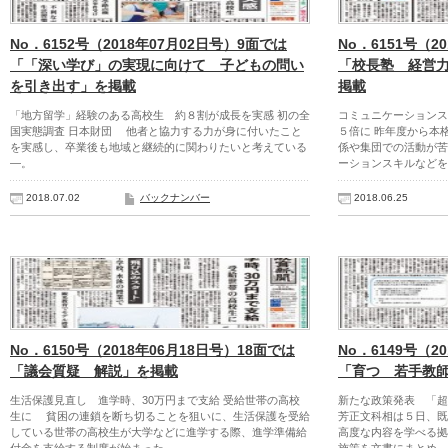
No．6152号（2018年07月02日号）9面では
No．6151号（2
「「深い学び」の実現に向けて 子どもの問い
「校長塾 経営
を引き出す」を掲載
掲載
「地方留学」経験のある高校生 約８割が成長を実感 初の全
コミュニケーションス
国実態調査 日本財団 他者と協力する力が身に付いたこと
５倍に 昨年度から本
を実感し、卒業後も地域と継続的に関わりたいと考えている
係や集団での活動が苦
―。
ーションスキルなどを
2018.07.02
バックナンバー
2018.06.25
No．6150号（2018年06月18日号）18面では
No．6149号（2
「議会質疑 解説」を掲載
「育つ 若手教
生活保護見直し 進学時、30万円まで支給 受給世帯の高校
新たな政策発表 「超
生に 貧困の連鎖を断ち切ることを狙いに、生活保護を受給
芳正文科相は５日、既
している世帯の高校生が大学などに進学する際、進学準備給
高度な内容を学べる拠