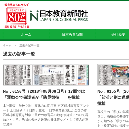
ホーム
日本教育新聞
会社概要
ホーム
過去の記事一覧
過去の記事一覧
No．6156号（2018年08月06日号）17面では
No．6155号（2
「運動会で保護者が「防災競技」」を掲載
「部活と別に運
掲載
本社調査 学校９割、夏休みに閉庁日 市区町村教育長アンケ
ート 土日除き「３日間」主流 日本教育新聞社が全国の市
高校生の「学びの基
区町村教育長を対象に最近の教育界の動きや施策について尋
３日、高校生の基礎学
ねたところ、教員の働き方改革の具体策などとして導入が進
から始める「学びの基
む夏休…
ト・検定試験の概要を