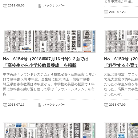
ど９事業者が申請。
2018.08.06
バックナンバー
2018.07.23
No．6154号（2018年07月16日号）2面では
No．6153号（2
「高校生から小学校教員養成」を掲載
「科学する心育
中学英語「ラウンドシステム」４技能定着へ活動充実 １年か
大阪北部地震 ブロ
けて教科書５周 本年度、全生徒に拡大 埼玉・熊谷市教委
で最大震度６弱を記録
埼玉県熊谷市教委は本年度から、中学校の英語の授業で１年
だった小学生が命を落
間に教科書を繰り返し使って学ぶ「ラウンドシステム」を市
なった。高槻市の事故
内…
かったのか。
2018.07.16
バックナンバー
2018.07.09