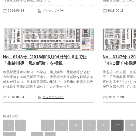
付金を支給する制度が始まった。
施策を文書にまとめ、
2018.06.18
バックナンバー
2018.06.11
No．6148号（2018年06月04日号）8面では
No．6147号（2
「生徒指導 私の経験」を掲載
「心に響く校長
教員採用選考の動向 小学校 実技緩和、受験者呼び込む
障害児への支援 企業
今年実施する教員採用選考で、小学校の実技試験を軽減する
玉・戸田市教委 民間
傾向が目立つ。日本教育新聞の集計で、９県市の教育委員会
害がある子どもたちの
が体育や音楽の試験を減らすことが分かった。
が存在感を増している
2018.06.04
バックナンバー
2018.05.28
PAGE NAVI
«
1
…
32
33
34
35
36
37
38