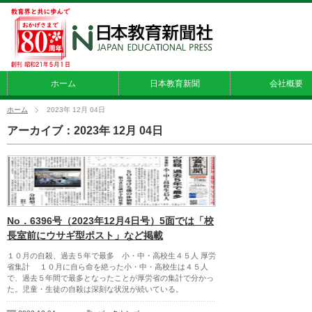
ホーム
日本教育新聞
会社概要
ホーム
2023年 12月 04日
アーカイブ：2023年 12月 04日
No．6396号（2023年12月4日号）5面では「校
長室前にウサギ型ポスト」など掲載
１０月の自殺、過去５年で最多 小・中・高校生４５人 厚労
省集計 １０月に自ら命を絶った小・中・高校生は４５人
で、過去５年間で最多となったことが厚労省の集計で分かっ
た。児童・生徒の自殺は深刻な状況が続いている。