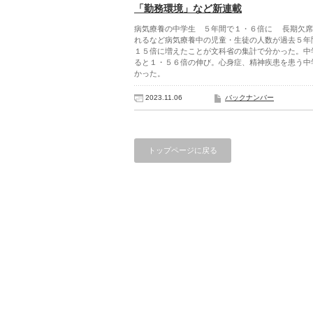
「勤務環境」など新連載
病気療養の中学生 ５年間で１・６倍に 長期欠席
れるなど病気療養中の児童・生徒の人数が過去５年
１５倍に増えたことが文科省の集計で分かった。中
ると１・５６倍の伸び。心身症、精神疾患を患う中
かった。
2023.11.06
バックナンバー
トップページに戻る