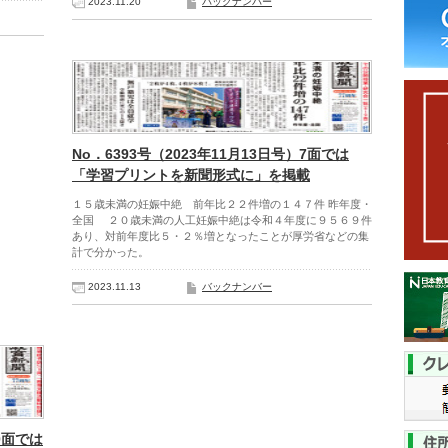
2023.11.20
バックナンバー
No．6393号（2023年11月13日号）7面では
「学習プリントを新聞形式に」を掲載
１５歳未満の妊娠中絶 前年比２２件増の１４７件 昨年度・
全国 ２０歳未満の人工妊娠中絶は令和４年度に９５６９件
あり、対前年度比５・２％増となったことが厚労省などの集
計で分かった。
2023.11.13
バックナンバー
10面では