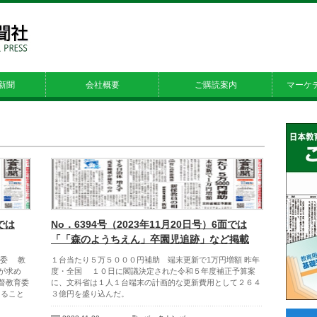
新聞
会社概要
ご購読案内
マーケ
では
No．6394号（2023年11月20日号）6面では
「「森のようちえん」卒園児追跡」など掲載
教委 教
１台当たり５万５０００円補助 端末更新で1万円増額 昨年
が求め
度・全国 １０日に閣議決定された令和５年度補正予算案
督教育委
に、文科省は１人１台端末の計画的な更新費用として２６４
まること
３億円を盛り込んだ。