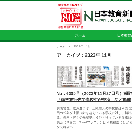
ホーム
日本教育
ホーム
2023年 11月
アーカイブ：2023年 11月
No．6395号（2023年11月27日号）9面
「修学旅行先で高校生が交流」など掲載
労働管理、依然進まず 上限超えの学校検証４割 
員の残業が上限指針を超えている学校に対し、指針
る、業務内容や労働環境の検証を行っている服務監
員会（３面に「Wordプラス」）は４割程度にとど
が文科省の…