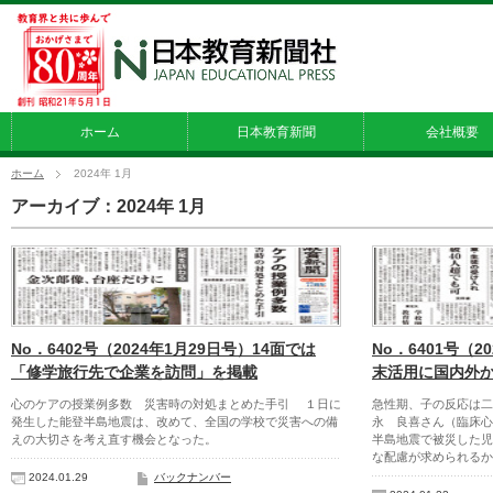
ホーム
日本教育新聞
会社概要
ホーム
2024年 1月
アーカイブ：2024年 1月
No．6402号（2024年1月29日号）14面では
No．6401号（2
「修学旅行先で企業を訪問」を掲載
末活用に国内外
心のケアの授業例多数 災害時の対処まとめた手引 １日に
急性期、子の反応は二
発生した能登半島地震は、改めて、全国の学校で災害への備
永 良喜さん（臨床
えの大切さを考え直す機会となった。
半島地震で被災した児
な配慮が求められるか
2024.01.29
バックナンバー