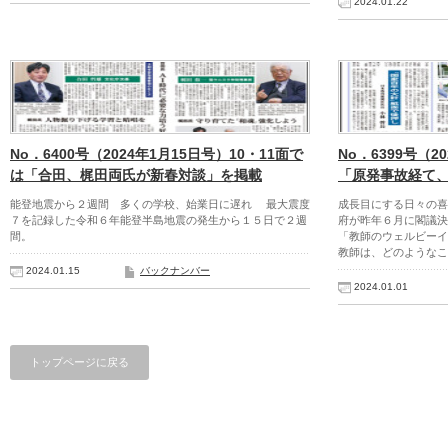
2024.01.22
No．6400号（2024年1月15日号）10・11面で
No．6399号（2
は「合田、梶田両氏が新春対談」を掲載
「原発事故経て
能登地震から２週間 多くの学校、始業日に遅れ 最大震度
成長目にする日々の
７を記録した令和６年能登半島地震の発生から１５日で２週
府が昨年６月に閣議決
間。
「教師のウェルビーイ
教師は、どのようなこ
2024.01.15
バックナンバー
2024.01.01
トップページに戻る