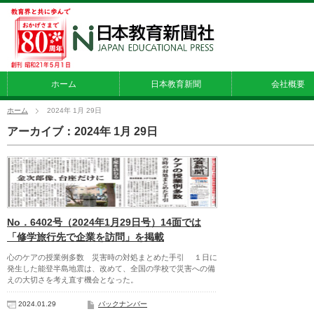
ホーム
日本教育新聞
会社概要
ホーム
2024年 1月 29日
アーカイブ：2024年 1月 29日
No．6402号（2024年1月29日号）14面では
「修学旅行先で企業を訪問」を掲載
心のケアの授業例多数 災害時の対処まとめた手引 １日に
発生した能登半島地震は、改めて、全国の学校で災害への備
えの大切さを考え直す機会となった。
2024.01.29
バックナンバー