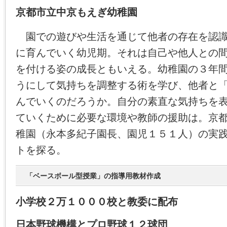
京都市立中京もえぎ幼稚園
園での遊びや生活を通じて他者の存在を認識
に育んでいく幼児期。それは自己や他人との
を付ける姿の成長ともいえる。幼稚園の３年
うにして気持ちを調整する術を学び、他者と
んでいくのだろうか。自分の素直な気持ちを
ていくために必要な環境や教師の援助は。京
稚園（永本多紀子園長、園児１５１人）の実
トを探る。
「ベースボール型授業」の指導用教材作成
小学校２万１０００校と教委に配布
日本野球機構とプロ野球１２球団