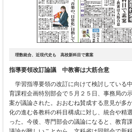
理数統合、近現代史も 高校新科目で素案
指導要領改訂論議 中教審は大筋合意
学習指導要領の改訂に向けて検討している中
育課程企画特別部会で５月２５日、事務局の
案が議論された。おおむね賛成する意見が多
化の進む各教科の科目構成に対し、統合や精
った。今後、専門部会の議論になると、教育
議論が難しいことから、文科省は同部会で新