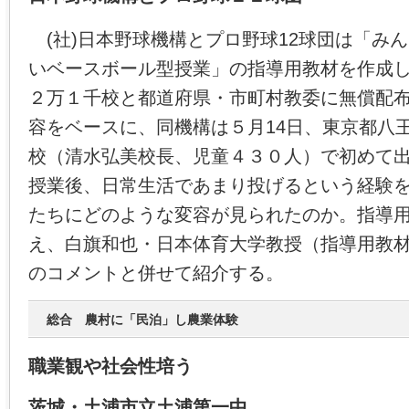
(社)日本野球機構とプロ野球12球団は「み
いベースボール型授業」の指導用教材を作成
２万１千校と都道府県・市町村教委に無償配
容をベースに、同機構は５月14日、東京都八
校（清水弘美校長、児童４３０人）で初めて
授業後、日常生活であまり投げるという経験
たちにどのような変容が見られたのか。指導
え、白旗和也・日本体育大学教授（指導用教
のコメントと併せて紹介する。
総合 農村に「民泊」し農業体験
職業観や社会性培う
茨城・土浦市立土浦第一中