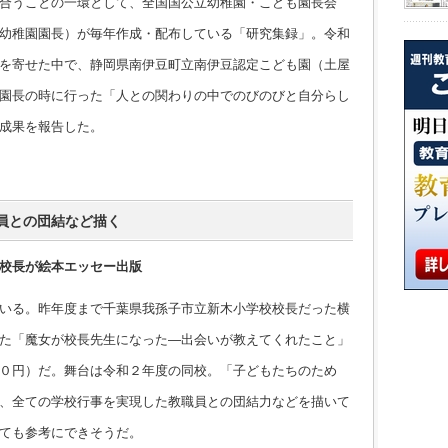
合うことの一環として、全国国公立幼稚園・こども園長会
幼稚園園長）が毎年作成・配布している「研究集録」。令和
を寄せた中で、静岡県南伊豆町立南伊豆認定こども園（土屋
園長の時に行った「人との関わりの中でのびのびと自分らし
成果を報告した。
員との団結など描く
校長が絵本エッセー出版
いる。昨年度まで千葉県我孫子市立新木小学校校長だった横
た「魔女が校長先生になった―出会いが教えてくれたこと」
０円）だ。舞台は令和２年度の同校。「子どもたちのため
、全ての学校行事を実現した教職員との団結力などを描いて
ても参考にできそうだ。