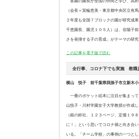
各園の園長が全国の仲間と学び、高め
（会長＝箕輪恵美・東京都中央区立有馬
２年度も全国７ブロックの園が研究成果
千恵園長、園児１０５人）は、谷陽子前
さを発揮する子の育成」がテーマの研究
この記事を電子版で読む
全行事、コロナ下でも実施 教職
横山 悦子 前千葉県我孫子市立新木小
一冊のポケット絵本に注目が集まって
山悦子・川村学園女子大学教授が作成し
（銀の鈴社、１２３ページ、定価１９８
に！」という思いでコロナ禍と向き合い
いる。「チーム学校」の事例の一つとし