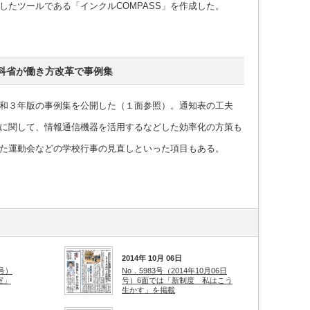
したツールである「インクルCOMPASS」を作成した。
科省が働き方改革で事例集
和３年版の事例集を公開した（１面参照）。通知表の工夫
に関して、情報通信機器を活用するなどした効率化の方策も
た運動会などの学校行事の見直しといった項目もある。
2014年 10月 06日
日号）
No．5983号（2014年10月06日
室」
号）6面では「新制度 私はこう
生かす」を掲載