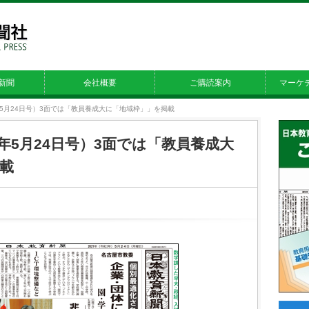
新聞
会社概要
ご購読案内
マーケ
21年5月24日号）3面では「教員養成大に「地域枠」」を掲載
21年5月24日号）3面では「教員養成大
載