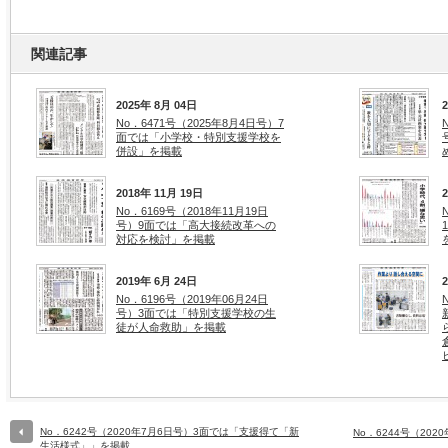
関連記事
2025年 8月 04日
No．6471号（2025年8月4日号）7
面では「小学校・特別支援学校を
併設」を掲載
2018年 11月 19日
No．6169号（2018年11月19日
号）9面では「高大接続改革への
対応を検討」を掲載
2019年 6月 24日
No．6196号（2019年06月24日
号）3面では「特別支援学校の生
徒が人命救助」を掲載
No．6242号（2020年7月6日号）3面では「支援得て「新
No．6244号（20
生活様式」」を掲載