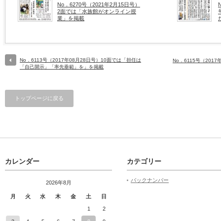
No．6270号（2021年2月15日号）
2面では「水族館がオンライン授
業」を掲載
No．6113号（2017年08月28日号）10面では「担任は
No．6115号（201
「自己開示」「率先垂範」を」を掲載
トップページに戻る
カレンダー
カテゴリー
バックナンバー
2026年8月
月
火
水
木
金
土
日
1
2