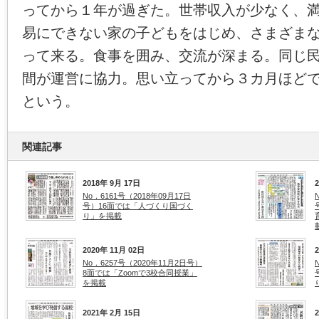
ってから１年が過ぎた。世帯収入が少なく、
易にできない家の子どもをはじめ、さまざま
って来る。食事を囲み、交流が深まる。同じ
間が運営に協力。思い立ってから３カ月ほど
という。
関連記事
2018年 9月 17日
No．6161号（2018年09月17日
号）16面では「人づくり国づく
り」を掲載
2020年 11月 02日
No．6257号（2020年11月2日号）
8面では「Zoomで3校合同授業」
を掲載
2021年 2月 15日