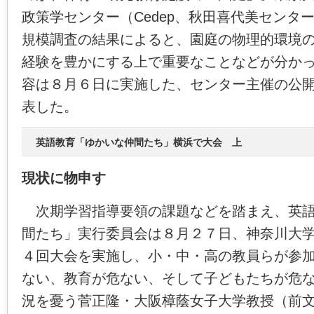
政策学センター（Cedep、秋田喜代美センタ
規模調査の結果によると、園庭の物理的環境
経験を豊かにする上で重要なことなどが分か
容は８月６日に実施した、センター主催の公
表した。
英語教育「ゆかいな仲間たち」横浜で大会 上
現状に物申す
次期学習指導要領の課題などを踏まえ、英語
間たち」実行委員会は８月２７日、神奈川大
４回大会を実施し、小・中・高の教員らが参
ない、教育が危ない、そして子どもたちが危
況を憂う菅正隆・大阪樟蔭女子大学教授（前