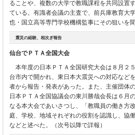
ることや、複数の大学で教職課程を共同設置
ている。有識者会議の主査で、前兵庫教育大
也・国立高等専門学校機構監事にその狙いを
震災の経験、相次ぎ報告
仙台でＰＴＡ全国大会
本年度の日本ＰＴＡ全国研究大会は８月２５
台市内で開かれ、東日本大震災への対応など
者から報告・発表があった。また、主催団体の
日本ＰＴＡ全国協議会の東川勝哉会長は６月
なる本大会であいさつし、「教職員の働き方
庭、学校、地域それぞれの役割を認識し、協
などと述べた。（次号以降で詳報）