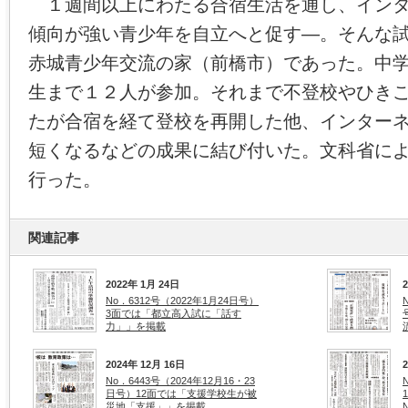
１週間以上にわたる合宿生活を通し、インタ
傾向が強い青少年を自立へと促す―。そんな
赤城青少年交流の家（前橋市）であった。中
生まで１２人が参加。それまで不登校やひき
たが合宿を経て登校を再開した他、インター
短くなるなどの成果に結び付いた。文科省に
行った。
関連記事
2022年 1月 24日
No．6312号（2022年1月24日号）
3面では「都立高入試に「話す
力」」を掲載
2024年 12月 16日
No．6443号（2024年12月16・23
日号）12面では「支援学校生が被
災地「支援」」を掲載