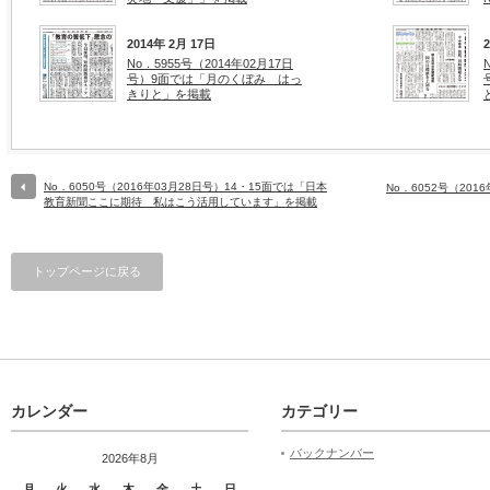
2014年 2月 17日
No．5955号（2014年02月17日
号）9面では「月のくぼみ はっ
きりと」を掲載
No．6050号（2016年03月28日号）14・15面では「日本
No．6052号（20
教育新聞ここに期待 私はこう活用しています」を掲載
トップページに戻る
カレンダー
カテゴリー
バックナンバー
2026年8月
月
火
水
木
金
土
日