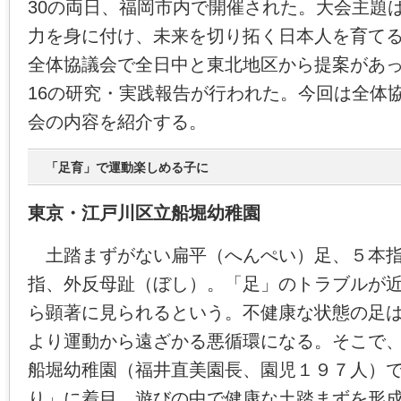
30の両日、福岡市内で開催された。大会主題
力を身に付け、未来を切り拓く日本人を育て
全体協議会で全日中と東北地区から提案があ
16の研究・実践報告が行われた。今回は全体
会の内容を紹介する。
「足育」で運動楽しめる子に
東京・江戸川区立船堀幼稚園
土踏まずがない扁平（へんぺい）足、５本指
指、外反母趾（ぼし）。「足」のトラブルが
ら顕著に見られるという。不健康な状態の足
より運動から遠ざかる悪循環になる。そこで
船堀幼稚園（福井直美園長、園児１９７人）
り」に着目。遊びの中で健康な土踏まずを形