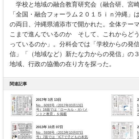
学校と地域の融合教育研究会（融合研、宮崎
「全国・融合フォーラム２０１５ｉｎ沖縄」
の両日、沖縄県浦添市で開かれた。全体テー
こまで進んでいるのか そして、これからど
っているのか」。分科会では「学校からの発
信」「（地域など）新たな力からの発信」の
地域、行政の協働の在り方を探った。
関連記事
2017年 3月 13日
No．6093号（2017年03月13日
号）16面では「ローカル・ガバメ
ントと教育」を掲載
2013年 10月 07日
No．5938号（2013年10月07日
号）7面では「ICTで子どもの本気