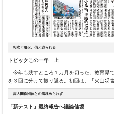
相次ぐ噴火、備え迫られる
トピックこの一年 上
今年も残すところ１カ月を切った。教育界で
を３回に分けて振り返る。初回は、「火山災
高大関係団体との溝埋められず
「新テスト」最終報告へ議論佳境