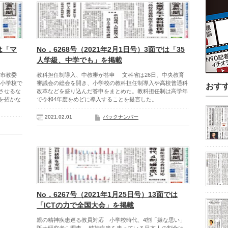
は「マ
No．6268号（2021年2月1日号）3面では「35
人学級、中学でも」を掲載
戸市教委
教科担任制導入、中教審が答申 文科省は26日、中央教育
小学校で
審議会の総会を開き、小学校の教科担任制導入や高校普通科
おす
させるな
改革などを盛り込んだ答申をまとめた。教科担任制は高学年
を招かな
で令和4年度をめどに導入することを提言した。
2021.02.01
バックナンバー
No．6267号（2021年1月25日号）13面では
「ICTの力で全国大会」を掲載
親の精神疾患巡る教員対応 小学校時代、4割「嫌な思い」