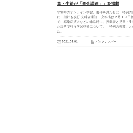
童・生徒が「資金調達」」を掲載
非常時のオンライン学習、要件を満たせば「特例の
に 指針も改訂 文科省通知 文科省は２月１９日
で、感染症拡大などの非常時に、授業者と児童・生
た場所で行う学習指導について、「特例の授業」と
た。
2021.03.01
バックナンバー