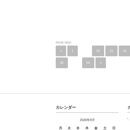
PAGE NAVI
«
1
…
20
21
22
30
…
60
»
カレンダー
2026年8月
月
火
水
木
金
土
日