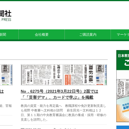
新聞
会社概要
ご購読案内
マーケ
では
No．6275号（2021年3月22日号）2面では
「「災害デマ」、カードで学ぶ」を掲載
能、官報
教員の資質・能力を再定義へ 教職課程や免許更新制見直し
も視野 中教審へ文科相が諮問 萩生田光一文科相は１２
日、第１１期の中央教育審議会に教員の養成・採用・研修の
見直しを諮問した。