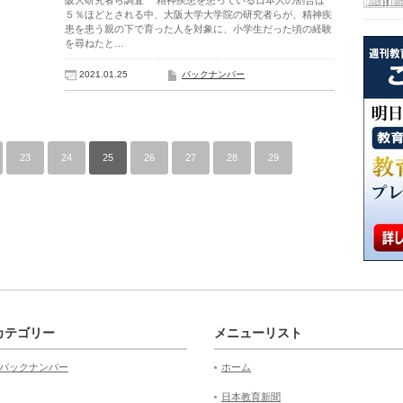
阪大研究者ら調査 精神疾患を患っている日本人の割合は
５％ほどとされる中、大阪大学大学院の研究者らが、精神疾
患を患う親の下で育った人を対象に、小学生だった頃の経験
を尋ねたと…
2021.01.25
バックナンバー
23
24
25
26
27
28
29
カテゴリー
メニューリスト
バックナンバー
ホーム
日本教育新聞