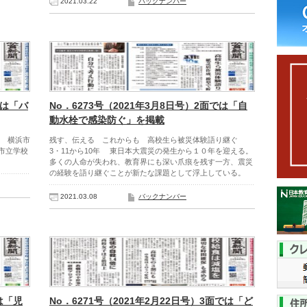
2021.03.22
バックナンバー
では「バ
No．6273号（2021年3月8日号）2面では「自
動水栓で感染防ぐ」を掲載
 横浜市
残す、伝える これからも 高校生ら被災体験語り継ぐ
市立学校
3・11から10年 東日本大震災の発生から１０年を迎える。
多くの人命が失われ、教育界にも深い爪痕を残す一方、震災
の経験を語り継ぐことが新たな課題として浮上している。
2021.03.08
バックナンバー
は「児
No．6271号（2021年2月22日号）3面では「ど