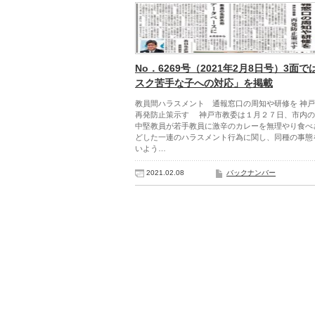
No．6269号（2021年2月8日号）3面で
スク苦手な子への対応」を掲載
教員間ハラスメント 通報窓口の周知や研修を 神
再発防止策示す 神戸市教委は１月２７日、市内の
中堅教員が若手教員に激辛のカレーを無理やり食べ
どした一連のハラスメント行為に関し、同種の事態
いよう…
2021.02.08
バックナンバー