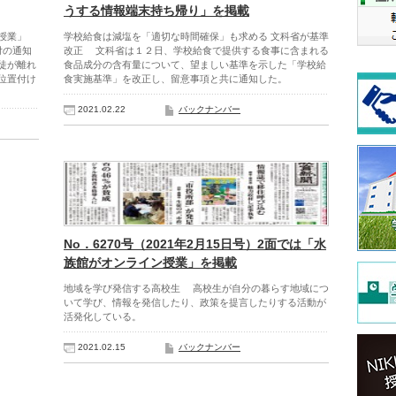
うする情報端末持ち帰り」を掲載
授業」
学校給食は減塩を「適切な時間確保」も求める 文科省が基準
付の通知
改正 文科省は１２日、学校給食で提供する食事に含まれる
徒が離れ
食品成分の含有量について、望ましい基準を示した「学校給
位置付け
食実施基準」を改正し、留意事項と共に通知した。
2021.02.22
バックナンバー
No．6270号（2021年2月15日号）2面では「水
族館がオンライン授業」を掲載
地域を学び発信する高校生 高校生が自分の暮らす地域につ
いて学び、情報を発信したり、政策を提言したりする活動が
活発化している。
2021.02.15
バックナンバー