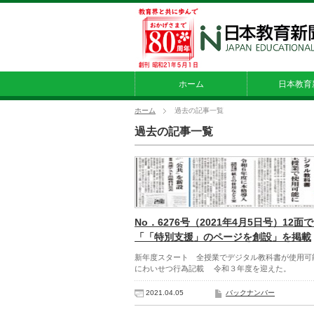
ホーム
日本教育
ホーム
過去の記事一覧
過去の記事一覧
No．6276号（2021年4月5日号）12面
「「特別支援」のページを創設」を掲載
新年度スタート 全授業でデジタル教科書が使用可
にわいせつ行為記載 令和３年度を迎えた。
2021.04.05
バックナンバー