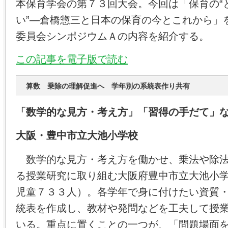
本保育学会の第７３回大会。今回は「保育の“と
い”―倉橋惣三と日本の保育の今とこれから」
委員会シンポジウムＡの内容を紹介する。
この記事を電子版で読む
算数 乗除の理解促進へ 学年別の系統表作り共有
「数学的な見方・考え方」「習得の手だて」
大阪・豊中市立大池小学校
数学的な見方・考え方を働かせ、乗法や除法
る授業研究に取り組む大阪府豊中市立大池小
児童７３３人）。各学年で身に付けたい資質
統表を作成し、教材や発問などを工夫して授
いる。重点に置くことの一つが、「問題場面