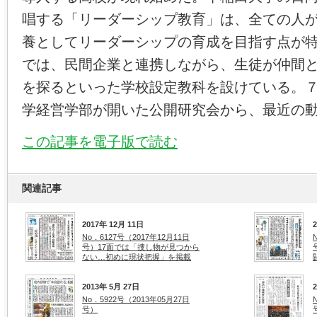
唱する「リーダーシップ教育」は、全ての人
養としてリーダーシップの育成を目指す点が
では、民間企業と連携しながら、生徒が仲間
を探るといった学校設定教科を設けている。
学経営学部が開いた公開研究会から、最近の
この記事を電子版で読む
関連記事
2017年 12月 11日
No．6127号（2017年12月11日
号）17面では「捜し物が見つから
ない…初めに現状把握」を掲載
2013年 5月 27日
No．5922号（2013年05月27日
号）