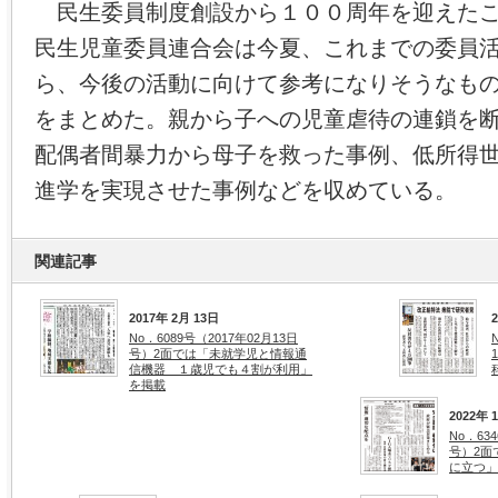
民生委員制度創設から１００周年を迎えたこ
民生児童委員連合会は今夏、これまでの委員
ら、今後の活動に向けて参考になりそうなも
をまとめた。親から子への児童虐待の連鎖を
配偶者間暴力から母子を救った事例、低所得
進学を実現させた事例などを収めている。
関連記事
2017年 2月 13日
No．6089号（2017年02月13日
号）2面では「未就学児と情報通
信機器 １歳児でも４割が利用」
を掲載
2022年 
No．63
号）2面
に立つ」