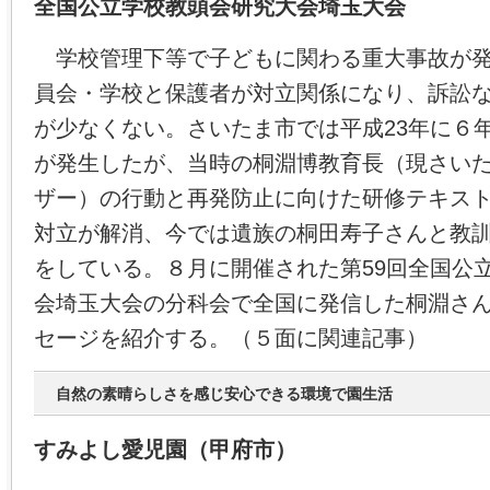
全国公立学校教頭会研究大会埼玉大会
学校管理下等で子どもに関わる重大事故が発
員会・学校と保護者が対立関係になり、訴訟
が少なくない。さいたま市では平成23年に６
が発生したが、当時の桐淵博教育長（現さい
ザー）の行動と再発防止に向けた研修テキス
対立が解消、今では遺族の桐田寿子さんと教
をしている。８月に開催された第59回全国公
会埼玉大会の分科会で全国に発信した桐淵さ
セージを紹介する。（５面に関連記事）
自然の素晴らしさを感じ安心できる環境で園生活
すみよし愛児園（甲府市）